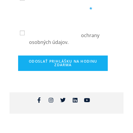
Ochrana osobných údajov
*
Vyplnením týchto informácií
súhlasíte s podmienkami
používania a zásadami
ochrany
osobných údajov.
ODOSLAŤ PRIHLÁŠKU NA HODINU
ZDARMA