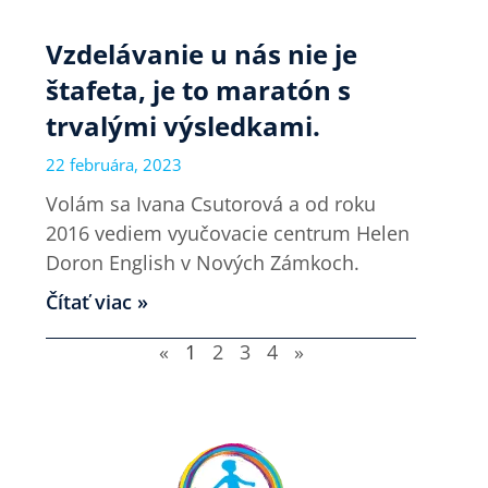
Vzdelávanie u nás nie je
štafeta, je to maratón s
trvalými výsledkami.
22 februára, 2023
Volám sa Ivana Csutorová a od roku
2016 vediem vyučovacie centrum Helen
Doron English v Nových Zámkoch.
Čítať viac »
«
1
2
3
4
»