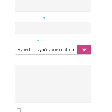
Vek dieťaťa
*
Centrum
*
Komentár
Mám záujem o zasielanie noviniek