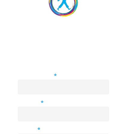
Prihláška na ukážkovú
hodinu zdarma
Príďte sa aj vy so svojimi deťmi
pozrieť na ukážkovú hodinu a zažite
metodiku Helen Doron English na
vlastnej koži.
Meno rodiča
*
Telefón
*
E-mail
*