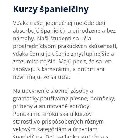
Kurzy španielčiny
Vďaka našej jedinečnej metóde deti
absorbujú španielčinu prirodzene a bez
námahy. Naši študenti sa učia
prostredníctvom praktických skúseností,
vďaka čomu je učenie zmysluplnejšie a
zrozumiteľnejšie. Majú pocit, že sa len
zabávajú s kamarátmi, a pritom ani
nevnímajú, že sa učia.
Na upevnenie slovnej zásoby a
gramatiky používame piesne, pomôcky,
príbehy a animované epizódy.
Ponúkame širokú škálu kurzov
starostlivo prispôsobených rôznym
vekovým kategóriám a úrovniam
španielčiny. Deti sa ľahko stotožnia s