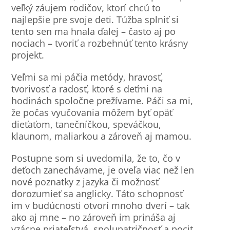
veľký záujem rodičov, ktorí chcú to
najlepšie pre svoje deti. Túžba splniť si
tento sen ma hnala ďalej – často aj po
nociach – tvoriť a rozbehnúť tento krásny
projekt.
Veľmi sa mi páčia metódy, hravosť,
tvorivosť a radosť, ktoré s deťmi na
hodinách spoločne prežívame. Páči sa mi,
že počas vyučovania môžem byť opäť
dieťaťom, tanečníčkou, speváčkou,
klaunom, maliarkou a zároveň aj mamou.
Postupne som si uvedomila, že to, čo v
deťoch zanechávame, je oveľa viac než len
nové poznatky z jazyka či možnosť
dorozumieť sa anglicky. Táto schopnosť
im v budúcnosti otvorí mnoho dverí – tak
ako aj mne – no zároveň im prináša aj
vzácne priateľstvá, spolupatričnosť a pocit