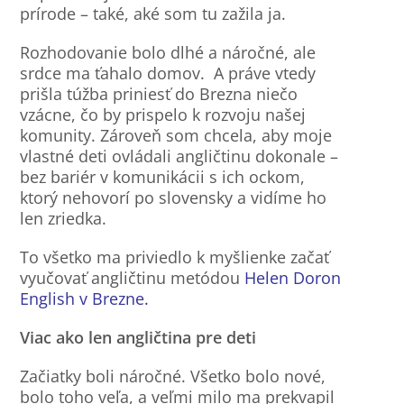
prírode – také, aké som tu zažila ja.
Rozhodovanie bolo dlhé a náročné, ale
srdce ma ťahalo domov. A práve vtedy
prišla túžba priniesť do Brezna niečo
vzácne, čo by prispelo k rozvoju našej
komunity. Zároveň som chcela, aby moje
vlastné deti ovládali angličtinu dokonale –
bez bariér v komunikácii s ich ockom,
ktorý nehovorí po slovensky a vidíme ho
len zriedka.
To všetko ma priviedlo k myšlienke začať
vyučovať angličtinu metódou
Helen Doron
English v Brezne
.
Viac ako len angličtina pre deti
Začiatky boli náročné. Všetko bolo nové,
bolo toho veľa, a veľmi milo ma prekvapil