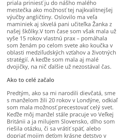
priala priniesť ju do nášho malého
mestečka ako možnosť tej najkvalitnejšej
výučby angličtiny. Oslovilo ma veľa
maminiek aj skvelá pani učiteľka Žanka z
našej škôlky.V tom čase som však mala už
vyše 15 rokov vlastnú prax – pomáhala
som ženám po celom svete ako koučka v
oblasti medziľudských vzťahov a životných
stratégií. A keďže som mala aj malé
dvojičky, na nič ďalšie už nezostával čas.
Ako to celé začalo
Predtým, ako sa mi narodili dievčatá, sme
s manželom žili 20 rokov v Londýne, odkiaľ
som mala možnosť precestovať celý svet.
Keďže môj manžel stále pracuje vo Veľkej
Británii a ja milujem Slovensko, dlho som
riešila otázku, či sa vrátiť späť, alebo
dopriať mojim deťom krásne detstvo v