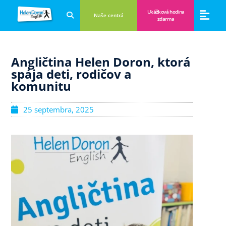
Ukážková hodina
Naše centrá
zdarma
Aplikácie a anglické hry
Novinky a B
Zákulisie vzdeláva
Angličtina Helen Doron, ktorá
spája deti, rodičov a
komunitu
25 septembra, 2025