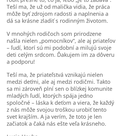
Teší ma, že už od malička vidia, že práca
môže byť zdrojom radosti a naplnenia a
dá sa krásne zladiť s rodinným životom.
V mnohých rodičoch som prirodzene
našla nielen „pomocníkov“, ale aj priateľov
– ľudí, ktorí sú mi podobní a milujú svoje
deti celým srdcom. Ďakujem im za dôveru
a podporu!
Teší ma, že priateľstvá vznikajú nielen
medzi deťmi, ale aj medzi rodičmi. Takto
sa mi zároveň plní sen o blízkej komunite
mladých ľudí, ktorých spája jedno
spoločné – láska k deťom a viera, že každý
z nás môže svojou troškou urobiť tento
svet krajším. A ja verím, že toto je len
začiatok a čaká nás ešte veľa krásneho.