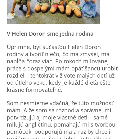
V Helen Doron sme jedna rodina
Úprimne, byť súčasťou Helen Doron
rodiny a tvoriť niečo, čo má zmysel, ma
napĺňa čoraz viac. Po rokoch milovanej
práce s dospelými mám opäť šancu urobiť
rozdiel – tentokrát v živote malých detí už
od útleho veku, kedy je každé dieťa ešte
krásne formovateľné.
Som nesmierne vďačná, že túto možnosť
mám. A že som sa rozhodla správne, mi
potvrdzujú aj moje vlastné deti – samé
milujú angličtinu, pomáhajú mi s tvorbou
pomôcok, podporujú ma a raz by chceli
robiť presne to, čo ja, lebo „je to zábava“.