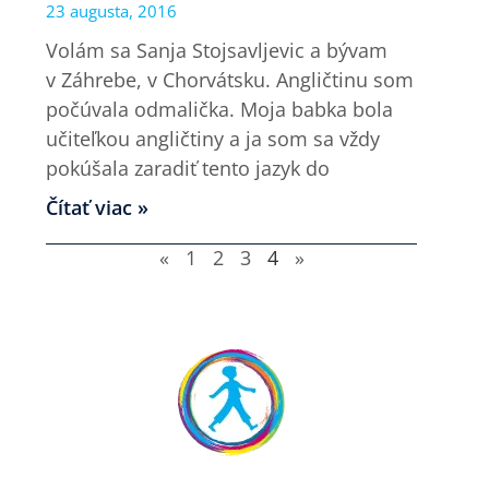
23 augusta, 2016
Volám sa Sanja Stojsavljevic a bývam
v Záhrebe, v Chorvátsku. Angličtinu som
počúvala odmalička. Moja babka bola
učiteľkou angličtiny a ja som sa vždy
pokúšala zaradiť tento jazyk do
Čítať viac »
«
1
2
3
4
»