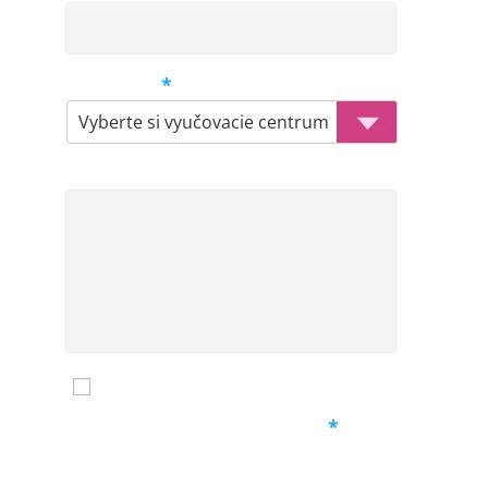
Centrum
*
Komentár
Mám záujem o zasielanie noviniek
Ochrana osobných údajov
*
Vyplnením týchto informácií