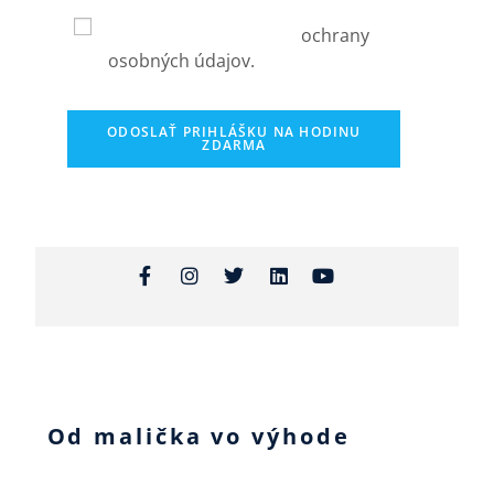
súhlasíte s podmienkami
používania a zásadami
ochrany
osobných údajov.
ODOSLAŤ PRIHLÁŠKU NA HODINU
ZDARMA
Od malička vo výhode