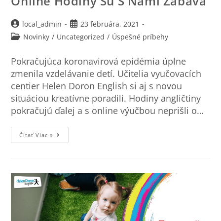
Online Hodiny Sú S Nami Zábava
local_admin
23 februára, 2021
Novinky
/
Uncategorized
/
Úspešné príbehy
Pokračujúca koronavirová epidémia úplne
zmenila vzdelávanie detí. Učitelia vyučovacích
centier Helen Doron English si aj s novou
situáciou kreatívne poradili. Hodiny angličtiny
pokračujú ďalej a s online výučbou neprišli o…
Čítať Viac »