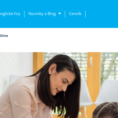
anglické hry
Novinky a Blog
Cenník
čtine