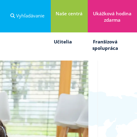
Naše centrá
Ukážková hodina
Vyhľadávanie
zdarma
Učitelia
Franšízová
spolupráca