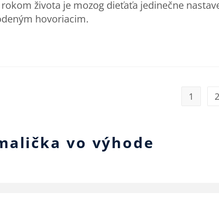
 rokom života je mozog dieťaťa jedinečne nastav
rodeným hovoriacim.
1
malička vo výhode