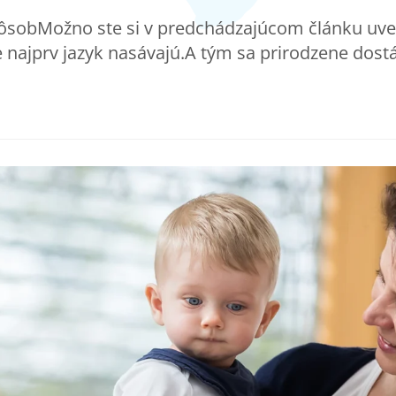
ôsobMožno ste si v predchádzajúcom článku uved
e najprv jazyk nasávajú.A tým sa prirodzene dos