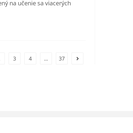
ený na učenie sa viacerých
2
3
4
…
37