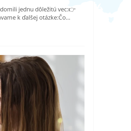
omili jednu dôležitú vec:👉
távame k ďalšej otázke:Čo…