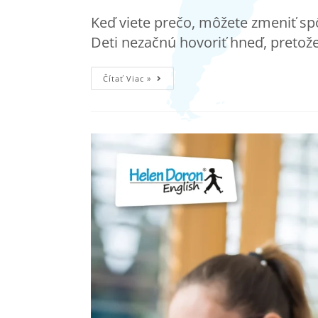
Keď viete prečo, môžete zmeniť sp
Deti nezačnú hovoriť hneď, pretož
Čítať Viac »