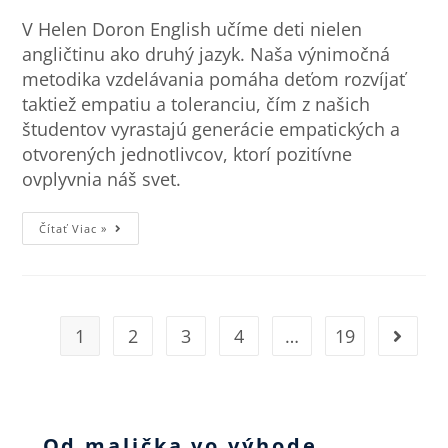
V Helen Doron English učíme deti nielen
angličtinu ako druhý jazyk. Naša výnimočná
metodika vzdelávania pomáha deťom rozvíjať
taktiež empatiu a toleranciu, čím z našich
študentov vyrastajú generácie empatických a
otvorených jednotlivcov, ktorí pozitívne
ovplyvnia náš svet.
Čítať Viac »
1
2
3
4
…
19
Od malička vo výhode