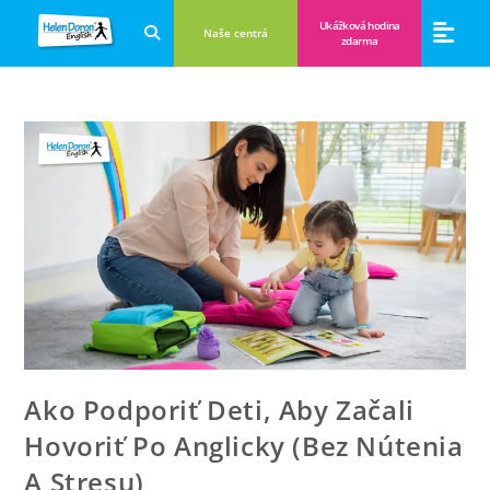
Ukážková hodina
Naše centrá
zdarma
Aplikácie a anglické hry
Novinky a B
Zákulisie vzdeláva
Ako Podporiť Deti, Aby Začali
Hovoriť Po Anglicky (bez Nútenia
A Stresu)