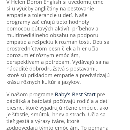
V Helen Doron English si uvedomujeme
silu výučby angličtiny na pestovanie
empatie a tolerancie u detí. Naše
programy začleňujú tieto hodnoty
pomocou pútavých aktivít, príbehov a
multimediálneho obsahu na podporu
empatie a rešpektu k rozmanitosti. Deti sa
prostredníctvom pesničiek a hier učia
porozumieť rôznym emóciám,
perspektívam a potrebám. Vydávajú sa na
nápadité dobrodružstvá s postavami,
ktoré sú príkladom empatie a predvádzajú
krásu rôznych kultúr a jazykov.
V našom programe
Baby’s Best Start
pre
bábätká a batoľatá počúvajú rodičia a deti
piesne, ktoré vyjadrujú rôzne emócie, ako
je šťastie, smútok, hnev a strach. Učia sa
tiež gestá a výrazy tváre, ktoré
zodpovedajú týmto emóciám. To pomáha