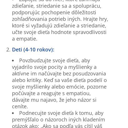
zdieľanie, striedanie sa a spoluprácu,
podporujúc pochopenie dôležitosti
zohľadňovania potrieb iných. Hrajte hry,
ktoré si vyžadujú zdieľanie a striedanie,
učte svoje dieťa hodnote spravodlivosti
a empatie.
Deti (4-10 rokov):
Povzbudzujte svoje dieťa, aby
vyjadrilo svoje pocity a myšlienky a
aktívne im načúvajte bez posudzovania
alebo kritiky. Keď sa vaše dieťa podelí o
svoje myšlienky alebo emócie, pozorne
počúvajte a reagujte s empatiou,
dávajte mu najavo, že jeho názor si
ceníte.
Podnecujte svoje dieťa k tomu, aby
premýšľalo o názoroch iných kladením
otázok ako: „Ako sa podľa vás cítil váš