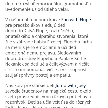
deťom rozvíjať emocionálnu gramotnosť a
uvedomenie už od útleho veku.
V našom obľúbenom kurze
Fun with Flupe
pre predškolákov sledujú deti
dobrodružstvá Flupe, rozkošného,
priateľského a chlpatého stvorenia, ktoré
žije v záhrade babky Fixovej. Flupeho farba
sa mení s jeho emóciami a učí deti
emocionálnemu prejavu. Sledovaním
dobrodružstiev Flupeho a Paula v Knihe
riekaniek sa deti učia čeliť výzvam a riešiť
ich. To im pomáha cvičiť sa v schopnosti
zaujať správny postoj a empatiu.
Náš kurz pre staršie deti
Jump with Joey
zavedie študentov na magickú cestu okolo
sveta prostredníctvom rôznych príbehov a
rozprávok. Deti sa učia vcítiť sa do rôznych
ľudí a tvorov, ktoré na svojej ceste