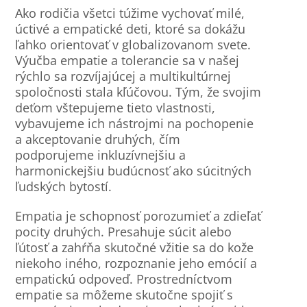
Ako rodičia všetci túžime vychovať milé,
úctivé a empatické deti, ktoré sa dokážu
ľahko orientovať v globalizovanom svete.
Výučba empatie a tolerancie sa v našej
rýchlo sa rozvíjajúcej a multikultúrnej
spoločnosti stala kľúčovou. Tým, že svojim
deťom vštepujeme tieto vlastnosti,
vybavujeme ich nástrojmi na pochopenie
a akceptovanie druhých, čím
podporujeme inkluzívnejšiu a
harmonickejšiu budúcnosť ako súcitných
ľudských bytostí.
Empatia je schopnosť porozumieť a zdieľať
pocity druhých. Presahuje súcit alebo
ľútosť a zahŕňa skutočné vžitie sa do kože
niekoho iného, rozpoznanie jeho emócií a
empatickú odpoveď. Prostredníctvom
empatie sa môžeme skutočne spojiť s