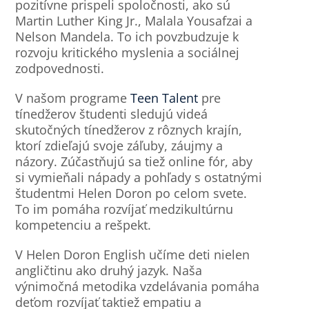
pozitívne prispeli spoločnosti, ako sú
Martin Luther King Jr., Malala Yousafzai a
Nelson Mandela. To ich povzbudzuje k
rozvoju kritického myslenia a sociálnej
zodpovednosti.
V našom programe
Teen Talent
pre
tínedžerov študenti sledujú videá
skutočných tínedžerov z rôznych krajín,
ktorí zdieľajú svoje záľuby, záujmy a
názory. Zúčastňujú sa tiež online fór, aby
si vymieňali nápady a pohľady s ostatnými
študentmi Helen Doron po celom svete.
To im pomáha rozvíjať medzikultúrnu
kompetenciu a rešpekt.
V Helen Doron English učíme deti nielen
angličtinu ako druhý jazyk. Naša
výnimočná metodika vzdelávania pomáha
deťom rozvíjať taktiež empatiu a