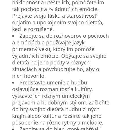
náklonnosť a utešte ich, pomôžete im
tak pochopiť a zvládnuť ich emócie.
Prejavte svoju lásku a starostlivosť
objatím a upokojením svojho dieťaťa,
keď je rozrušené.
Zapojte sa do rozhovorov o pocitoch
a emóciách a používajte jazyk
primeraný veku, ktorý im pomôže
vyjadriť ich emócie. Opýtajte sa svojho
dieťaťa na jeho pocity v rôznych
situáciách a povzbudzujte ho, aby o
nich hovorilo.
Predstavte umenie a hudbu
oslavujúce rozmanitosť a kultúry,
vystavte ich rôznym umeleckým
prejavom a hudobným štýlom. Začleňte
do hry svojho dieťaťa hudbu z iných
krajín alebo kultúr a rozšírte tak jeho
pôsobenie na rôzne rytmy a melódie.
Zapojte sa do hier, ktoré zahŕňajú