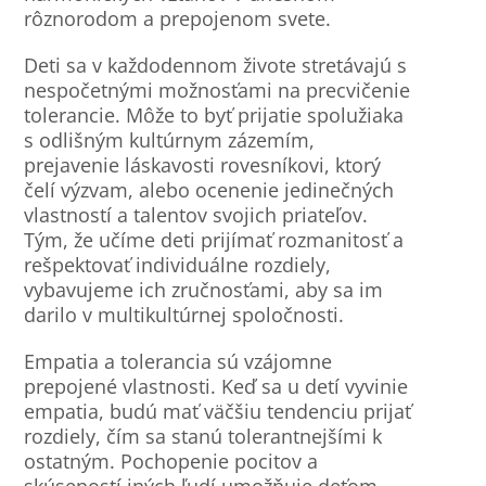
rôznorodom a prepojenom svete.
Deti sa v každodennom živote stretávajú s
nespočetnými možnosťami na precvičenie
tolerancie. Môže to byť prijatie spolužiaka
s odlišným kultúrnym zázemím,
prejavenie láskavosti rovesníkovi, ktorý
čelí výzvam, alebo ocenenie jedinečných
vlastností a talentov svojich priateľov.
Tým, že učíme deti prijímať rozmanitosť a
rešpektovať individuálne rozdiely,
vybavujeme ich zručnosťami, aby sa im
darilo v multikultúrnej spoločnosti.
Empatia a tolerancia sú vzájomne
prepojené vlastnosti. Keď sa u detí vyvinie
empatia, budú mať väčšiu tendenciu prijať
rozdiely, čím sa stanú tolerantnejšími k
ostatným. Pochopenie pocitov a
skúseností iných ľudí umožňuje deťom