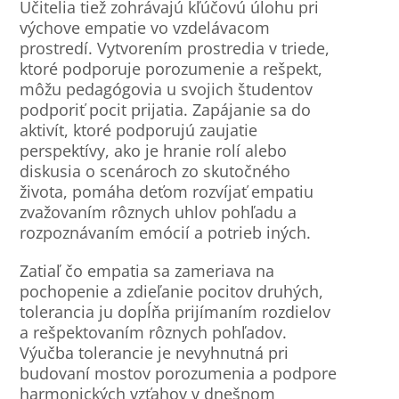
Učitelia tiež zohrávajú kľúčovú úlohu pri
výchove empatie vo vzdelávacom
prostredí. Vytvorením prostredia v triede,
ktoré podporuje porozumenie a rešpekt,
môžu pedagógovia u svojich študentov
podporiť pocit prijatia. Zapájanie sa do
aktivít, ktoré podporujú zaujatie
perspektívy, ako je hranie rolí alebo
diskusia o scenároch zo skutočného
života, pomáha deťom rozvíjať empatiu
zvažovaním rôznych uhlov pohľadu a
rozpoznávaním emócií a potrieb iných.
Zatiaľ čo empatia sa zameriava na
pochopenie a zdieľanie pocitov druhých,
tolerancia ju dopĺňa prijímaním rozdielov
a rešpektovaním rôznych pohľadov.
Výučba tolerancie je nevyhnutná pri
budovaní mostov porozumenia a podpore
harmonických vzťahov v dnešnom