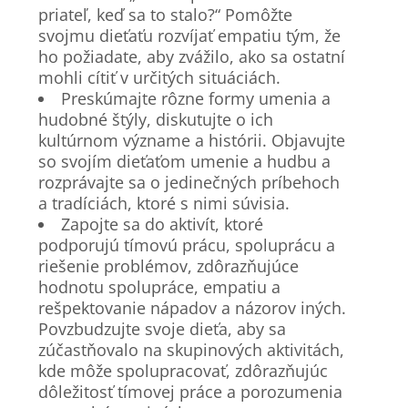
priateľ, keď sa to stalo?“ Pomôžte
svojmu dieťaťu rozvíjať empatiu tým, že
ho požiadate, aby zvážilo, ako sa ostatní
mohli cítiť v určitých situáciách.
Preskúmajte rôzne formy umenia a
hudobné štýly, diskutujte o ich
kultúrnom význame a histórii. Objavujte
so svojím dieťaťom umenie a hudbu a
rozprávajte sa o jedinečných príbehoch
a tradíciách, ktoré s nimi súvisia.
Zapojte sa do aktivít, ktoré
podporujú tímovú prácu, spoluprácu a
riešenie problémov, zdôrazňujúce
hodnotu spolupráce, empatiu a
rešpektovanie nápadov a názorov iných.
Povzbudzujte svoje dieťa, aby sa
zúčastňovalo na skupinových aktivitách,
kde môže spolupracovať, zdôrazňujúc
dôležitosť tímovej práce a porozumenia