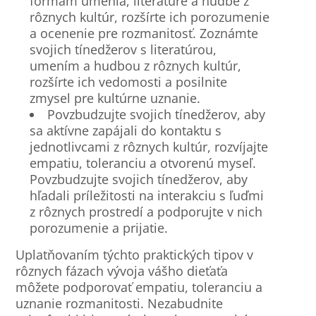
formám umenia, literatúre a hudbe z
rôznych kultúr, rozšírte ich porozumenie
a ocenenie pre rozmanitosť. Zoznámte
svojich tínedžerov s literatúrou,
umením a hudbou z rôznych kultúr,
rozšírte ich vedomosti a posilnite
zmysel pre kultúrne uznanie.
Povzbudzujte svojich tínedžerov, aby
sa aktívne zapájali do kontaktu s
jednotlivcami z rôznych kultúr, rozvíjajte
empatiu, toleranciu a otvorenú myseľ.
Povzbudzujte svojich tínedžerov, aby
hľadali príležitosti na interakciu s ľuďmi
z rôznych prostredí a podporujte v nich
porozumenie a prijatie.
Uplatňovaním týchto praktických tipov v
rôznych fázach vývoja vášho dieťaťa
môžete podporovať empatiu, toleranciu a
uznanie rozmanitosti. Nezabudnite