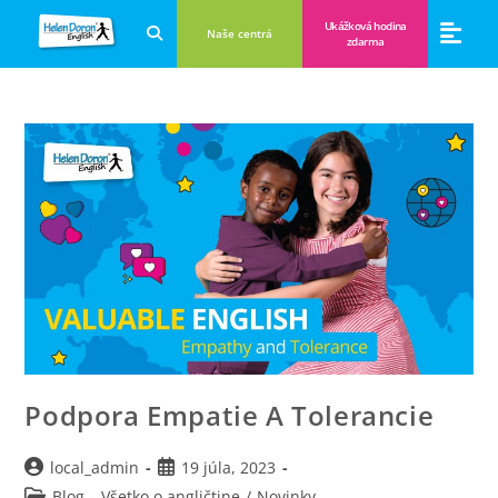
Ukážková hodina
Naše centrá
zdarma
Aplikácie a anglické hry
Novinky a B
Zákulisie vzdeláva
Podpora Empatie A Tolerancie
local_admin
19 júla, 2023
Blog – Všetko o angličtine
/
Novinky