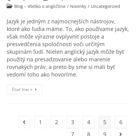
Blog – Všetko o angličtine
/
Novinky
/
Uncategorized
Jazyk je jedným z najmocnejších nástrojov,
ktoré ako ľudia máme. To, ako používame jazyk,
však môže výrazne ovplyvniť postoje a
presvedčenia spoločnosti voči určitým
skupinám ľudí. Nielen anglický jazyk môže byť
použitý na presadzovanie alebo marenie
rovnakých práv, a preto by sme si mali byť
vedomí toho ako hovoríme.
Čítať Viac »
1
2
3
4
5
6
7
8
9