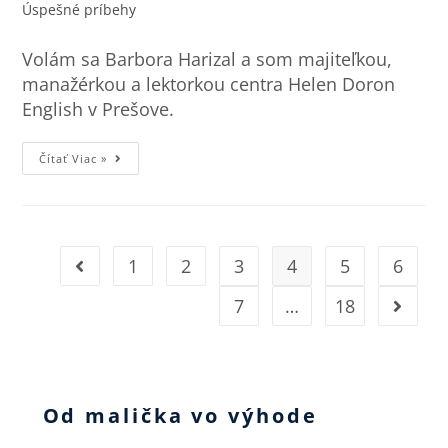
Úspešné príbehy
Volám sa Barbora Harizal a som majiteľkou,
manažérkou a lektorkou centra Helen Doron
English v Prešove.
Čítať Viac »
1
2
3
4
5
6
7
…
18
Od malička vo výhode