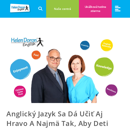
Ukážková hodina
Naše centrá
zdarma
Aplikácie a anglické hry
Novinky a B
Zákulisie vzdeláva
Anglický Jazyk Sa Dá Učiť Aj
Hravo A Najmä Tak, Aby Deti