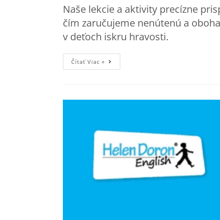
Naše lekcie a aktivity precízne 
čím zaručujeme nenútenú a obohac
v deťoch iskru hravosti.
Čítať Viac »