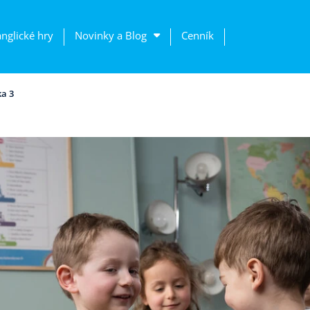
anglické hry
Novinky a Blog
Cenník
a 3