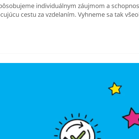
prispôsobujeme individuálnym záujmom a schopnos
ujúcu cestu za vzdelaním. Vyhneme sa tak všeob