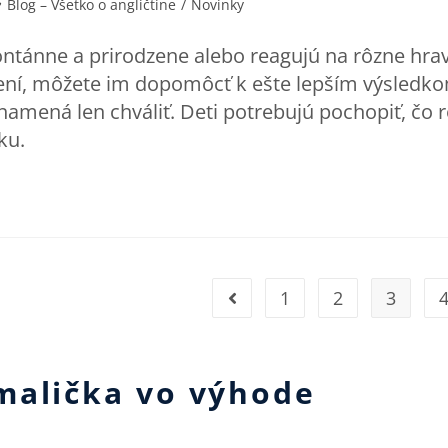
Blog – Všetko o angličtine
/
Novinky
pontánne a prirodzene alebo reagujú na rôzne hr
žení, môžete im dopomôcť k ešte lepším výsledko
namená len chváliť. Deti potrebujú pochopiť, čo 
ku.
1
2
3
malička vo výhode