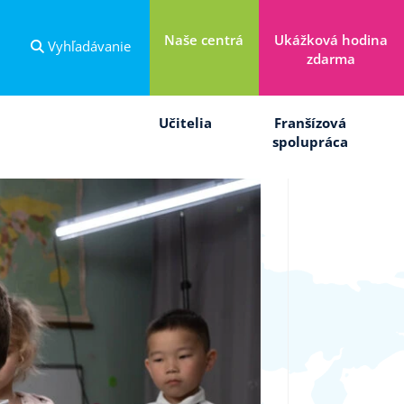
Naše centrá
Ukážková hodina
Vyhľadávanie
zdarma
Učitelia
Franšízová
spolupráca