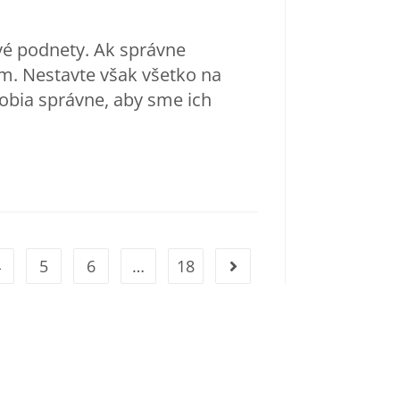
avé podnety. Ak správne
m. Nestavte však všetko na
robia správne, aby sme ich
4
5
6
…
18