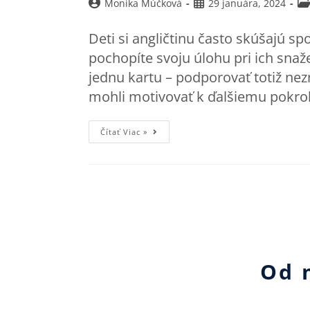
Monika Múčková
29 januára, 2024
Deti si angličtinu často skúšajú s
pochopíte svoju úlohu pri ich sna
jednu kartu – podporovať totiž nez
mohli motivovať k ďalšiemu pokro
Čítať Viac »
Od 