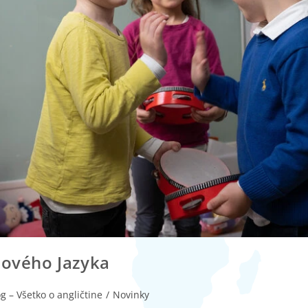
Nového Jazyka
g – Všetko o angličtine
/
Novinky