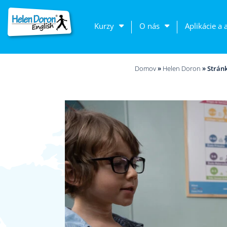
Kurzy
O nás
Aplikácie a 
Domov
»
Helen Doron
»
Stránk