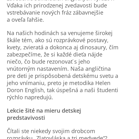
Vďaka ich prirodzenej zvedavosti bude
vstrebávanie nových fráz zábavnejšie
a oveľa ľahšie.
Na našich hodinách sa venujeme širokej
škále tém, ako sú rozprávkové postavy,
kvety, zvieratá a dokonca aj dinosaury, čím
zabezpečíme, že si každé dieťa nájde
niečo, čo bude rezonovať s jeho
vnútorným nastavením. Naša angličtina
pre deti je prispôsobená detskému svetu a
jeho vnímaniu, preto je metodika Helen
Doron English, tak úspešná a naši študenti
rýchlo napredujú.
Lekcie šité na mieru detskej
predstavivosti
Čítali ste niekedy svojim drobcom
rozprávku „Zlatovláska a tri medvede“?