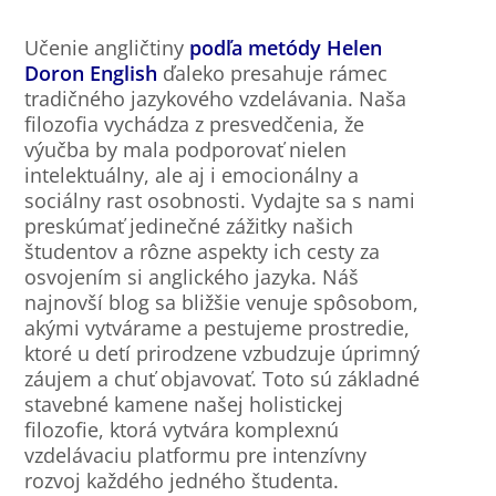
Učenie angličtiny
podľa metódy Helen
Doron English
ďaleko presahuje rámec
tradičného jazykového vzdelávania. Naša
filozofia vychádza z presvedčenia, že
výučba by mala podporovať nielen
intelektuálny, ale aj i emocionálny a
sociálny rast osobnosti. Vydajte sa s nami
preskúmať jedinečné zážitky našich
študentov a rôzne aspekty ich cesty za
osvojením si anglického jazyka. Náš
najnovší blog sa bližšie venuje spôsobom,
akými vytvárame a pestujeme prostredie,
ktoré u detí prirodzene vzbudzuje úprimný
záujem a chuť objavovať. Toto sú základné
stavebné kamene našej holistickej
filozofie, ktorá vytvára komplexnú
vzdelávaciu platformu pre intenzívny
rozvoj každého jedného študenta.