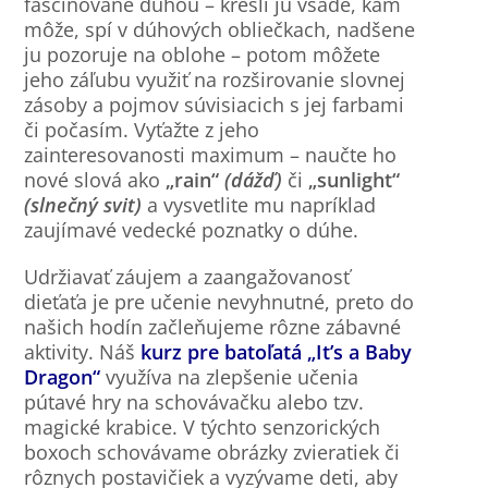
fascinované dúhou – kreslí ju všade, kam
môže, spí v dúhových obliečkach, nadšene
ju pozoruje na oblohe – potom môžete
jeho záľubu využiť na rozširovanie slovnej
zásoby a pojmov súvisiacich s jej farbami
či počasím. Vyťažte z jeho
zainteresovanosti maximum – naučte ho
nové slová ako
„rain“
(dážď)
či
„sunlight“
(slnečný svit)
a vysvetlite mu napríklad
zaujímavé vedecké poznatky o dúhe.
Udržiavať záujem a zaangažovanosť
dieťaťa je pre učenie nevyhnutné, preto do
našich hodín začleňujeme rôzne zábavné
aktivity. Náš
kurz pre batoľatá „It’s a Baby
Dragon“
využíva na zlepšenie učenia
pútavé hry na schovávačku alebo tzv.
magické krabice. V týchto senzorických
boxoch schovávame obrázky zvieratiek či
rôznych postavičiek a vyzývame deti, aby