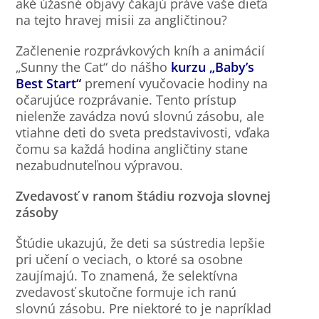
aké úžasné objavy čakajú práve vaše dieťa
na tejto hravej misii za angličtinou?
Začlenenie rozprávkových kníh a animácií
„Sunny the Cat“ do nášho
kurzu „Baby’s
Best Start“
premení vyučovacie hodiny na
očarujúce rozprávanie. Tento prístup
nielenže zavádza novú slovnú zásobu, ale
vtiahne deti do sveta predstavivosti, vďaka
čomu sa každá hodina angličtiny stane
nezabudnuteľnou výpravou.
Zvedavosť v ranom štádiu rozvoja slovnej
zásoby
Štúdie ukazujú, že deti sa sústredia lepšie
pri učení o veciach, o ktoré sa osobne
zaujímajú. To znamená, že selektívna
zvedavosť skutočne formuje ich ranú
slovnú zásobu. Pre niektoré to je napríklad