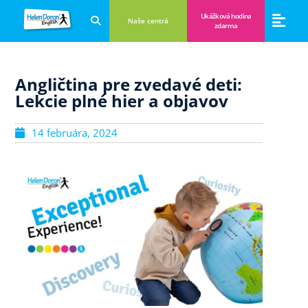
Ukážková hodina
Naše centrá
zdarma
Aplikácie a anglické hry
Novinky a B
Zákulisie vzdeláva
Angličtina pre zvedavé deti:
Lekcie plné hier a objavov
14 februára, 2024