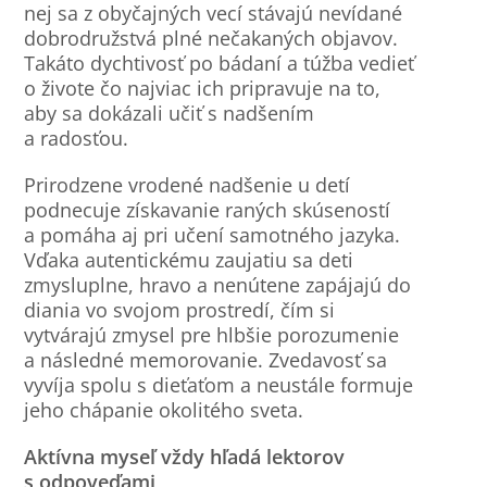
nej sa z obyčajných vecí stávajú nevídané
dobrodružstvá plné nečakaných objavov.
Takáto dychtivosť po bádaní a túžba vedieť
o živote čo najviac ich pripravuje na to,
aby sa dokázali učiť s nadšením
a radosťou.
Prirodzene vrodené nadšenie u detí
podnecuje získavanie raných skúseností
a pomáha aj pri učení samotného jazyka.
Vďaka autentickému zaujatiu sa deti
zmysluplne, hravo a nenútene zapájajú do
diania vo svojom prostredí, čím si
vytvárajú zmysel pre hlbšie porozumenie
a následné memorovanie. Zvedavosť sa
vyvíja spolu s dieťaťom a neustále formuje
jeho chápanie okolitého sveta.
Aktívna myseľ vždy hľadá lektorov
s odpoveďami