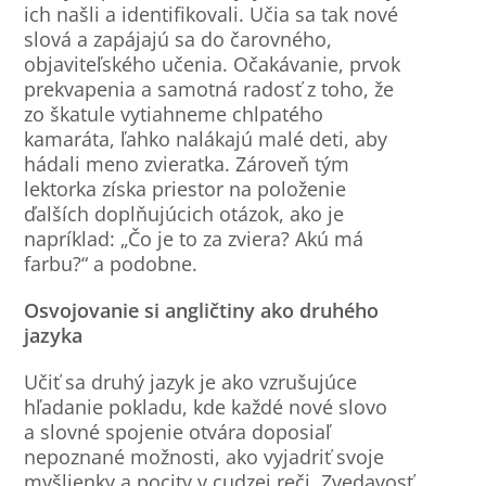
ich našli a identifikovali. Učia sa tak nové
slová a zapájajú sa do čarovného,
objaviteľského učenia. Očakávanie, prvok
prekvapenia a samotná radosť z toho, že
zo škatule vytiahneme chlpatého
kamaráta, ľahko nalákajú malé deti, aby
hádali meno zvieratka. Zároveň tým
lektorka získa priestor na položenie
ďalších doplňujúcich otázok, ako je
napríklad: „Čo je to za zviera? Akú má
farbu?“ a podobne.
Osvojovanie si angličtiny ako druhého
jazyka
Učiť sa druhý jazyk je ako vzrušujúce
hľadanie pokladu, kde každé nové slovo
a slovné spojenie otvára doposiaľ
nepoznané možnosti, ako vyjadriť svoje
myšlienky a pocity v cudzej reči. Zvedavosť