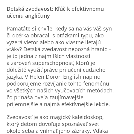
Detská zvedavosť: Kľúč k efektívnemu
učeniu angličtiny
Pamätáte si chvíle, kedy sa na vás váš syn
či dcérka obracali s otázkami typu, ako
vyzerá vietor alebo ako vlastne lietajú
vtáky? Detská zvedavosť nepozná hraníc –
je to jedna z najmilších vlastností
a zároveň superschopnosť, ktorú je
dôležité využiť práve pri učení cudzieho
jazyka. V Helen Doron English naplno
podporujeme rozvíjanie tohto fenoménu
vo všetkých našich vyučovacích metódach,
čo prináša oveľa zaujímavejšie,
príjemnejšie a najmä efektívnejšie lekcie.
Zvedavosť je ako magický kaleidoskop,
ktorý deťom dovoľuje spoznávať svet
okolo seba a vnímať jeho zázraky. Vďaka