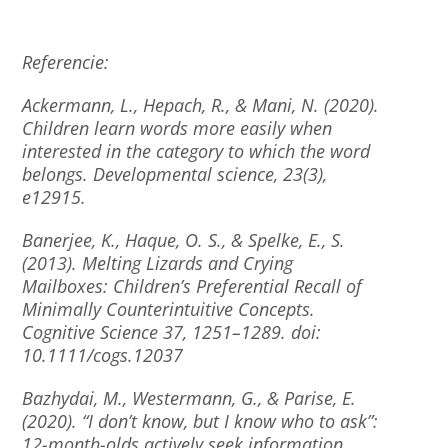
Referencie:
Ackermann, L., Hepach, R., & Mani, N. (2020).
Children learn words more easily when
interested in the category to which the word
belongs. Developmental science, 23(3),
e12915.
Banerjee, K., Haque, O. S., & Spelke, E., S.
(2013). Melting Lizards and Crying
Mailboxes: Children’s Preferential Recall of
Minimally Counterintuitive Concepts.
Cognitive Science 37, 1251–1289. doi:
10.1111/cogs.12037
Bazhydai, M., Westermann, G., & Parise, E.
(2020). “I don’t know, but I know who to ask”:
12-month-olds actively seek information