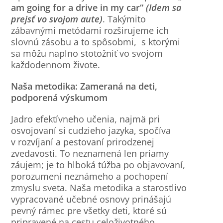
am going for a drive in my car“
(Idem sa
prejsť vo svojom aute)
. Takýmito
zábavnými metódami rozširujeme ich
slovnú zásobu a to spôsobmi, s ktorými
sa môžu naplno stotožniť vo svojom
každodennom živote.
Naša metodika: Zameraná na deti,
podporená výskumom
Jadro efektívneho učenia, najmä pri
osvojovaní si cudzieho jazyka, spočíva
v rozvíjaní a pestovaní prirodzenej
zvedavosti. To neznamená len priamy
záujem; je to hlboká túžba po objavovaní,
porozumení neznámeho a pochopení
zmyslu sveta. Naša metodika a starostlivo
vypracované učebné osnovy prinášajú
pevný rámec pre všetky deti, ktoré sú
pripravené na cestu celoživotného