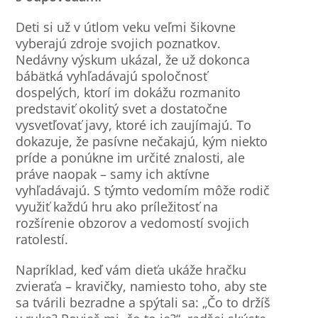
Deti si už v útlom veku veľmi šikovne
vyberajú zdroje svojich poznatkov.
Nedávny výskum ukázal, že už dokonca
bábätká vyhľadávajú spoločnosť
dospelých, ktorí im dokážu rozmanito
predstaviť okolitý svet a dostatočne
vysvetľovať javy, ktoré ich zaujímajú. To
dokazuje, že pasívne nečakajú, kým niekto
príde a ponúkne im určité znalosti, ale
práve naopak – samy ich aktívne
vyhľadávajú. S týmto vedomím môže rodič
využiť každú hru ako príležitosť na
rozšírenie obzorov a vedomostí svojich
ratolestí.
Napríklad, keď vám dieťa ukáže hračku
zvieraťa – kravičky, namiesto toho, aby ste
sa tvárili bezradne a spýtali sa: „Čo to držíš