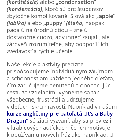
(konštitúcia)
alebo
„condensation“
(kondenzácia)
,
ktoré sú pre študentov
zbytočne komplikované. Slová ako
„apple“
(jablko)
alebo
„puppy“
(šteňa)
naopak
padajú na úrodnú pôdu – znejú
dostatočne cudzo, aby ihneď zaujali, ale
zároveň zrozumiteľne, aby podporili ich
zvedavosť a rýchle učenie.
Naše lekcie a aktivity precízne
prispôsobujeme individuálnym záujmom
a schopnostiam každého jedného dieťaťa,
čím zaručujeme nenútenú a obohacujúcu
cestu za vzdelaním. Vyhneme sa tak
všeobecnej frustrácii a udržujeme
v deťoch iskru hravosti. Napríklad v našom
kurze angličtiny pre batoľatá „It’s a Baby
Dragon“
sú žiaci vyzvaní, aby sa previezli
v krabicových autíčkach, čo ich motivuje
k používaniu nových fráz ako napríklad:
„I