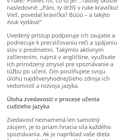
v ruke? Povieš mi, čo to je?“, radšej skúste
nasledovné: „Páni, ty držíš v ruke kravičku!
Vieš, povedať kravička? Búúú – a takýto
zvuk vydáva!“
Uvedený prístup podporuje ich zaujatie a
podnecuje k precvičovaniu reči a spájaniu
slov s predmetmi. Takýmto aktívnym
začlenením, najmä v angličtine, využívate
ich prirodzený zmysel pre spoznávanie a
túžbu po učení, čím posilňujete svoju
úlohu najdôveryhodnejšieho zdroja ich
vedomostí a rozvoja jazyka.
Úloha zvedavosti v procese učenia
cudzieho jazyka
Zvedavosť neznamená len samotný
záujem, je to priam hnacia sila každého
spoznávania. Ak je napríklad vaše dieťa