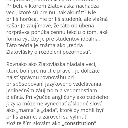
Príbeh, v ktorom Zlatovláska nachádza
veci, ktoré sú pre ňu „tak akurát“? Nie
príliš horúca, nie príliš studená, ale vlažná
kaša? Je zaujímavé, že táto obľúbená
rozprávka ponúka cennú lekciu o tom, aká
forma výučby je pre študentov ideálna.
Táto teória je známa ako „teória
Zlatovlásky o rozdelení pozornosti“.
Rovnako ako Zlatovláska hľadala veci,
ktoré boli pre ňu „tie pravé“, je dôležité
nájsť správnu rovnováhu pri
prispôsobovaní jazykového vzdelávania
jedinečným záujmom a vedomostiam
dieťaťa. Pri výučbe angličtiny ako cudzieho
jazyka môžeme vynechať základné slová
ako „mama“ a „dada“, ktoré by mohli byť
príliš známe, a zároveň sa vyhnúť
zložitejším slovám ako
„constitution“