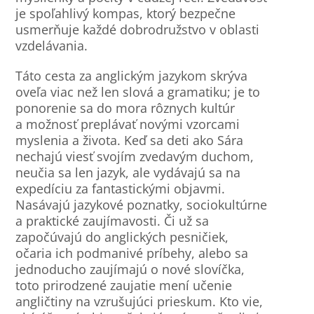
je spoľahlivý kompas, ktorý bezpečne
usmerňuje každé dobrodružstvo v oblasti
vzdelávania.
Táto cesta za anglickým jazykom skrýva
oveľa viac než len slová a gramatiku; je to
ponorenie sa do mora rôznych kultúr
a možnosť preplávať novými vzorcami
myslenia a života. Keď sa deti ako Sára
nechajú viesť svojím zvedavým duchom,
neučia sa len jazyk, ale vydávajú sa na
expedíciu za fantastickými objavmi.
Nasávajú jazykové poznatky, sociokultúrne
a praktické zaujímavosti. Či už sa
započúvajú do anglických pesničiek,
očaria ich podmanivé príbehy, alebo sa
jednoducho zaujímajú o nové slovíčka,
toto prirodzené zaujatie mení učenie
angličtiny na vzrušujúci prieskum. Kto vie,