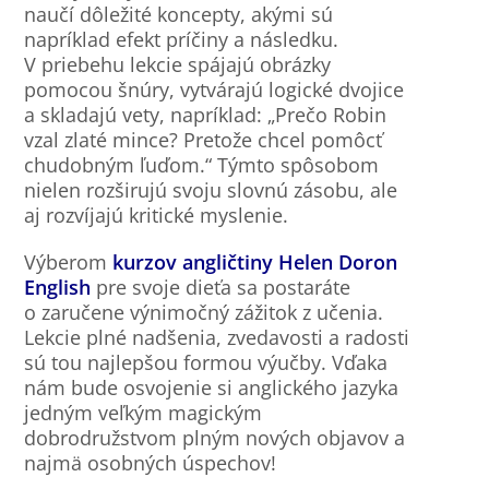
naučí dôležité koncepty, akými sú
napríklad efekt príčiny a následku.
V priebehu lekcie spájajú obrázky
pomocou šnúry, vytvárajú logické dvojice
a skladajú vety, napríklad: „Prečo Robin
vzal zlaté mince? Pretože chcel pomôcť
chudobným ľuďom.“ Týmto spôsobom
nielen rozširujú svoju slovnú zásobu, ale
aj rozvíjajú kritické myslenie.
Výberom
kurzov angličtiny Helen Doron
English
pre svoje dieťa sa postaráte
o zaručene výnimočný zážitok z učenia.
Lekcie plné nadšenia, zvedavosti a radosti
sú tou najlepšou formou výučby. Vďaka
nám bude osvojenie si anglického jazyka
jedným veľkým magickým
dobrodružstvom plným nových objavov a
najmä osobných úspechov!