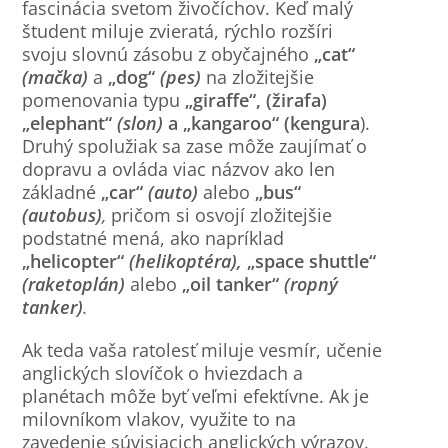
fascinácia svetom živočíchov. Keď malý
študent miluje zvieratá, rýchlo rozšíri
svoju slovnú zásobu z obyčajného
„cat“
(mačka)
a
„dog“
(pes)
na zložitejšie
pomenovania typu
„giraffe“, (žirafa)
„elephant“
(slon)
a „kangaroo“ (kengura
).
Druhý spolužiak sa zase môže zaujímať o
dopravu a ovláda viac názvov ako len
základné
„car“
(auto)
alebo
„bus“
(autobus)
,
pričom si osvojí zložitejšie
podstatné mená, ako napríklad
„helicopter“
(helikoptéra),
„space shuttle“
(raketoplán)
alebo
„oil tanker“
(ropný
tanker)
.
Ak teda vaša ratolesť miluje vesmír, učenie
anglických slovíčok o hviezdach a
planétach môže byť veľmi efektívne. Ak je
milovníkom vlakov, využite to na
zavedenie súvisiacich anglických výrazov.