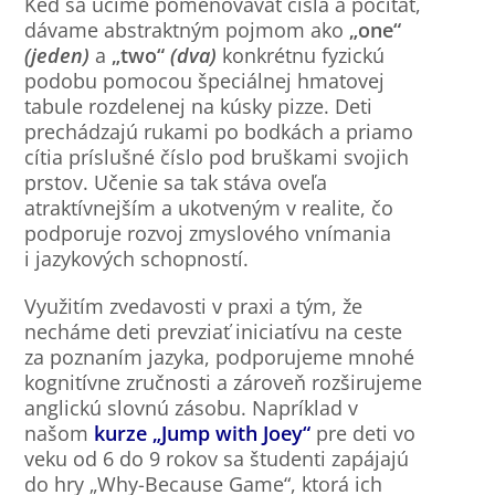
Keď sa učíme pomenovávať čísla a počítať,
dávame abstraktným pojmom ako
„one“
(jeden)
a
„two“
(dva)
konkrétnu fyzickú
podobu pomocou špeciálnej hmatovej
tabule rozdelenej na kúsky pizze. Deti
prechádzajú rukami po bodkách a priamo
cítia príslušné číslo pod bruškami svojich
prstov. Učenie sa tak stáva oveľa
atraktívnejším a ukotveným v realite, čo
podporuje rozvoj zmyslového vnímania
i jazykových schopností.
Využitím zvedavosti v praxi a tým, že
necháme deti prevziať iniciatívu na ceste
za poznaním jazyka, podporujeme mnohé
kognitívne zručnosti a zároveň rozširujeme
anglickú slovnú zásobu. Napríklad v
našom
kurze „Jump with Joey“
pre deti vo
veku od 6 do 9 rokov sa študenti zapájajú
do hry „Why-Because Game“, ktorá ich