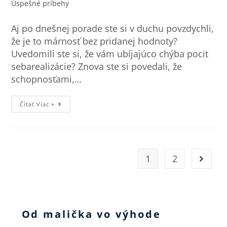
Úspešné príbehy
Aj po dnešnej porade ste si v duchu povzdychli,
že je to márnosť bez pridanej hodnoty?
Uvedomili ste si, že vám ubíjajúco chýba pocit
sebarealizácie? Znova ste si povedali, že
schopnosťami,…
Čítať Viac »
1
2
Od malička vo výhode