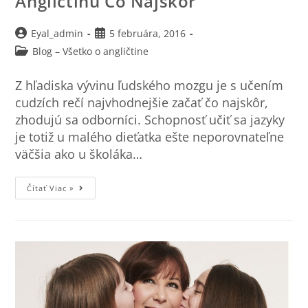
Angličtinu Čo Najskôr
Eyal_admin
5 februára, 2016
Blog – Všetko o angličtine
Z hľadiska vývinu ľudského mozgu je s učením
cudzích rečí najvhodnejšie začať čo najskôr,
zhodujú sa odborníci. Schopnosť učiť sa jazyky
je totiž u malého dieťatka ešte neporovnateľne
väčšia ako u školáka…
Čítať Viac »