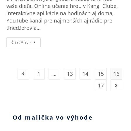
vaše dieťa. Online učenie hrou v Kangi Clube,
interaktívne aplikácie na hodinách aj doma,
YouTube kanál pre najmenších aj rádio pre
tínedžerov a…
Čítať Viac »
1
…
13
14
15
16
17
Od malička vo výhode