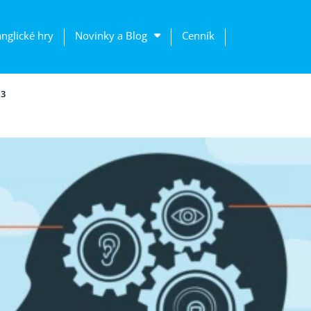
anglické hry
Novinky a Blog
Cenník
13