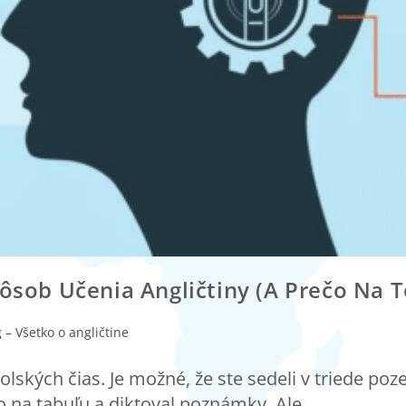
pôsob Učenia Angličtiny (a Prečo Na T
 – Všetko o angličtine
kolských čias. Je možné, že ste sedeli v triede po
ečo na tabuľu a diktoval poznámky. Ale…