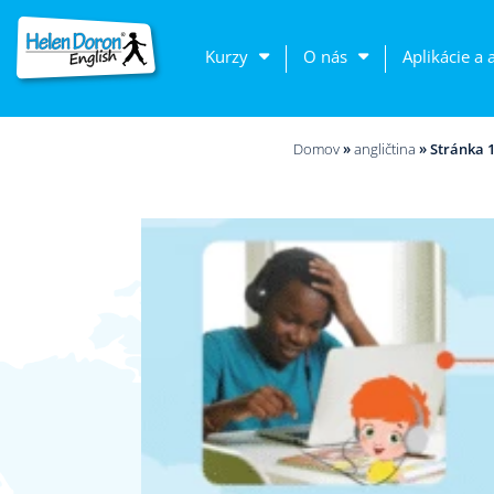
Kurzy
O nás
Aplikácie a 
Domov
»
angličtina
»
Stránka 