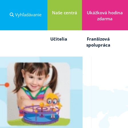
Naše centrá
Ukážková hodina
Vyhľadávanie
zdarma
Učitelia
Franšízová
spolupráca