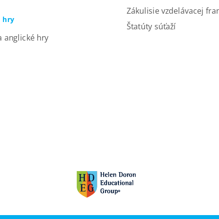
Zákulisie vzdelávacej fra
a hry
Štatúty súťaží
a anglické hry