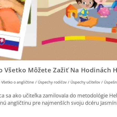
To Všetko Môžete Zažiť Na Hodinách 
 Všetko o angličtine
/
Úspechy rodičov
/
Úspechy učiteľov
/
Úspešn
ca sa ako učiteľka zamilovala do metodológie He
vnú angličtinu pre najmenších svoju dcéru Jasmín