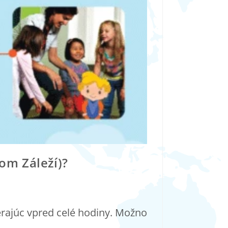
om Záleží)?
zerajúc vpred celé hodiny. Možno