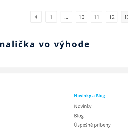
1
…
10
11
12
1
malička vo výhode
Novinky a Blog
Novinky
Blog
Úspešné príbehy