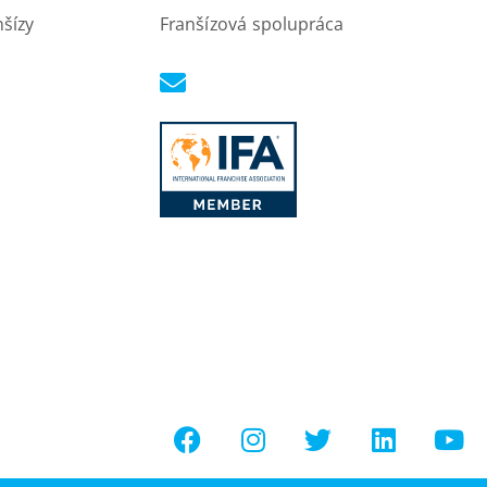
nšízy
Franšízová spolupráca