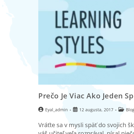
Prečo Je Viac Ako Jeden S
Eyal_admin
12 augusta, 2017
Blog
Vráťte sa v mysli späť do svojich š
váš učiteľ veľa rozprával, písal ni