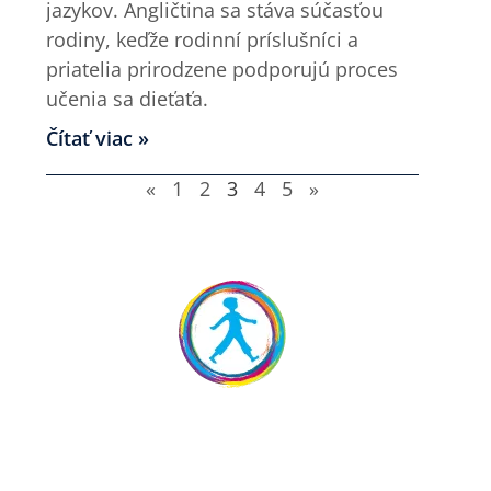
jazykov. Angličtina sa stáva súčasťou
rodiny, keďže rodinní príslušníci a
priatelia prirodzene podporujú proces
učenia sa dieťaťa.
Čítať viac »
«
1
2
3
4
5
»
Prihláška na ukážkovú
hodinu zdarma
Príďte sa aj vy so svojimi deťmi