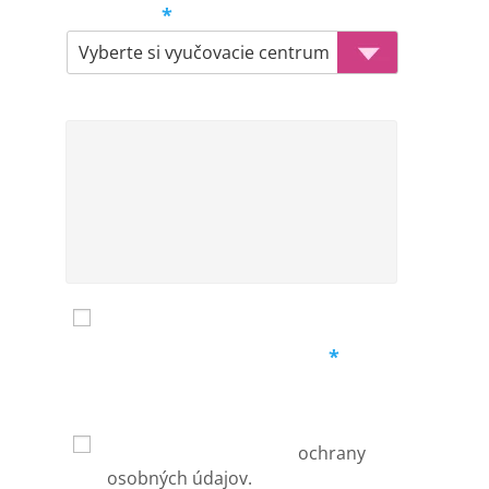
Centrum
*
Komentár
Mám záujem o zasielanie noviniek
Ochrana osobných údajov
*
Vyplnením týchto informácií
súhlasíte s podmienkami
používania a zásadami
ochrany
osobných údajov.