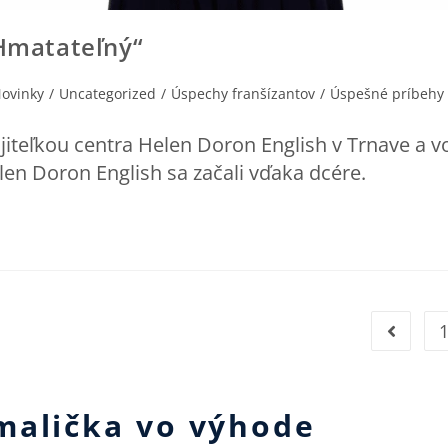
„hmatateľný“
ovinky
/
Uncategorized
/
Úspechy franšízantov
/
Úspešné príbehy
teľkou centra Helen Doron English v Trnave a v
len Doron English sa začali vďaka dcére.
malička vo výhode