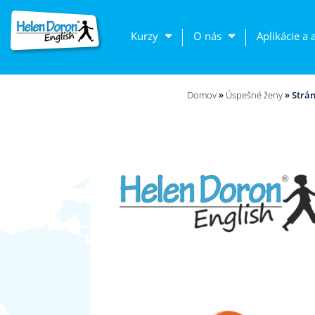
Kurzy
O nás
Aplikácie a 
Domov
»
Úspešné ženy
»
Strán