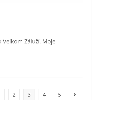
o Veľkom Záluží. Moje
1
2
3
4
5