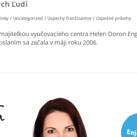
ych Ľudí
inky
/
Uncategorized
/
Úspechy franšízantov
/
Úspešné príbehy
ajiteľkou vyučovacieho centra Helen Doron Engli
oslaním sa začala v máji roku 2006.