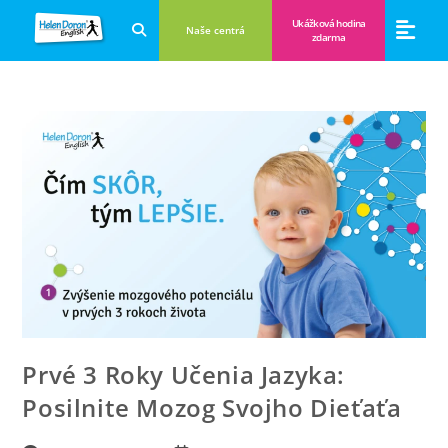
Ukážková hodina
Naše centrá
zdarma
Aplikácie a anglické hry
Novinky a B
Zákulisie vzdeláva
Prvé 3 Roky Učenia Jazyka:
Posilnite Mozog Svojho Dieťaťa