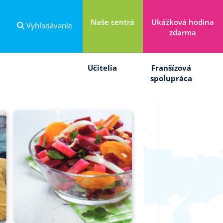
Naše centrá
Ukážková hodina
Vyhľadávanie
zdarma
Učitelia
Franšízová
spolupráca