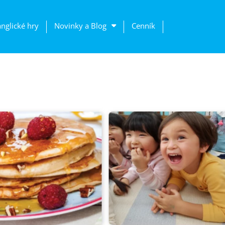
anglické hry
Novinky a Blog
Cenník