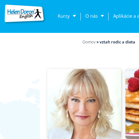
Kurzy
O nás
Aplikácie a 
Domov
»
vztah rodic a dieta