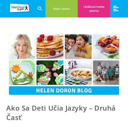
Ukážková hodina
Naše centrá
zdarma
Aplikácie a anglické hry
Novinky a B
Zákulisie vzdeláva
Ako Sa Deti Učia Jazyky – Druhá
Časť