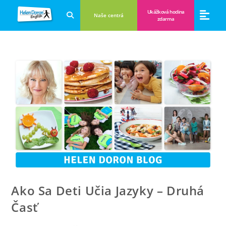
Ukážková hodina
Naše centrá
zdarma
Aplikácie a anglické hry
Novinky a B
Zákulisie vzdeláva
Ako Sa Deti Učia Jazyky – Druhá
Časť