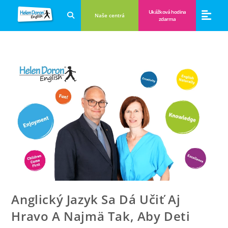
Ukážková hodina
Naše centrá
zdarma
Aplikácie a anglické hry
Novinky a B
Zákulisie vzdeláva
Anglický Jazyk Sa Dá Učiť Aj
Hravo A Najmä Tak, Aby Deti