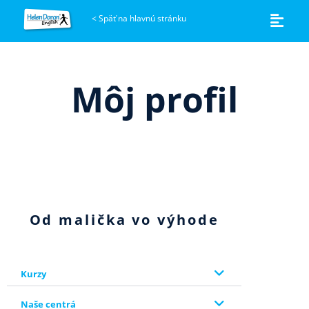
<
Späť na hlavnú stránku
Môj profil
Od malička vo výhode
Kurzy
Naše centrá