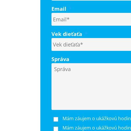
Email
*
Vek dieťaťa
*
Správa
Mám záujem o ukážkovú hodinu
Mám záujem o ukážkovú hodinu