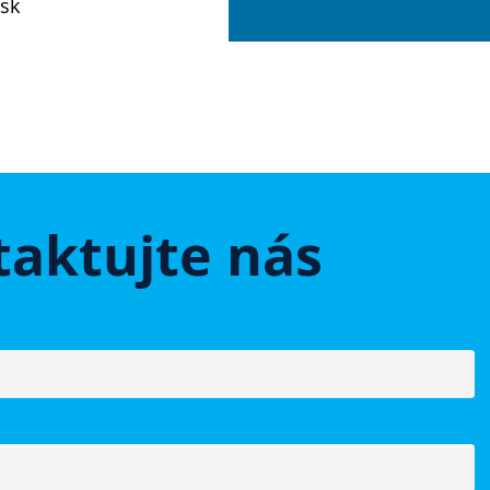
sk
aktujte nás