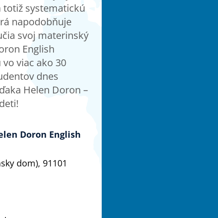
a totiž systematickú
orá napodobňuje
učia svoj materinský
oron English
vo viac ako 30
tudentov dnes
vďaka Helen Doron –
deti!
len Doron English
nsky dom), 91101