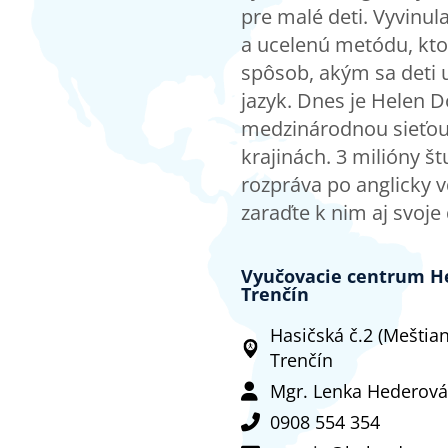
pre malé deti. Vyvinul
a ucelenú metódu, kt
spôsob, akým sa deti 
jazyk. Dnes je Helen D
medzinárodnou sieťou 
krajinách. 3 milióny š
rozpráva po anglicky 
zaraďte k nim aj svoje 
Vyučovacie centrum He
Trenčín
Hasičská č.2 (Meštia
Trenčín
Mgr. Lenka Hederová
0908 554 354