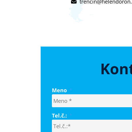
trencin@helendoron.
Kont
Meno
*
Tel.č.:
*