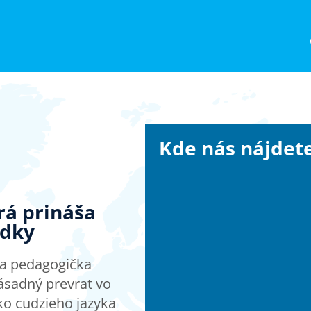
Kde nás nájdet
orá prináša
edky
a a pedagogička
ásadný prevrat vo
ko cudzieho jazyka