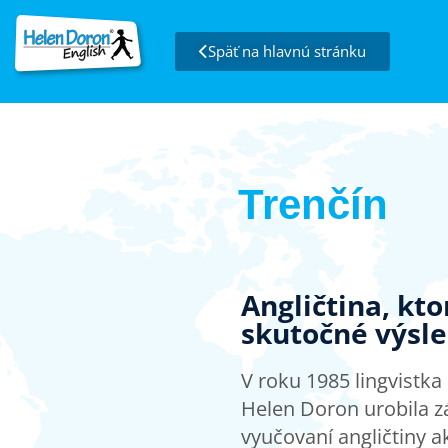
Späť na hlavnú stránku
Trenčín
Angličtina, kt
skutočné výsl
V roku 1985 lingvistk
Helen Doron urobila z
vyučovaní angličtiny a