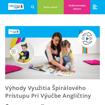
Ukážková hodina
Naše centrá
zdarma
Aplikácie a anglické hry
Novinky a B
Zákulisie vzdeláva
Výhody Využitia Špirálového
Prístupu Pri Výučbe Angličtiny