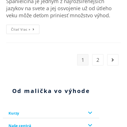
Španielčina je jedným z najrozšírenejších
jazykov na svete a jej osvojenie už od útleho
veku môže deťom priniesť množstvo výhod.
Čítať Viac »
1
2
Od malička vo výhode
Kurzy
Naše centrá