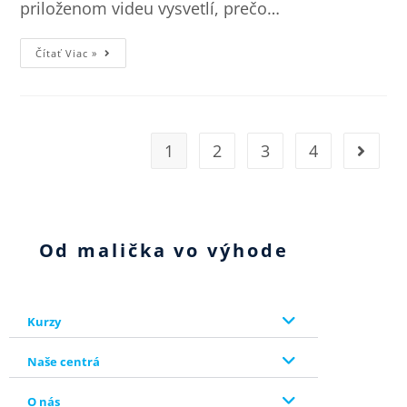
priloženom videu vysvetlí, prečo…
Čítať Viac »
1
2
3
4
Od malička vo výhode
Kurzy
Naše centrá
O nás