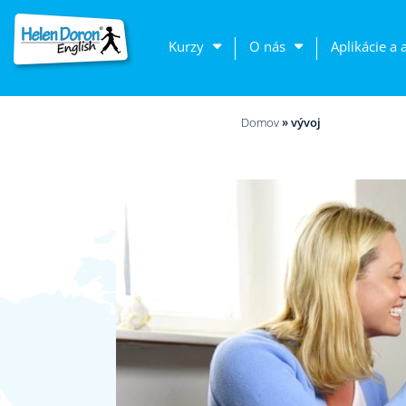
Kurzy
O nás
Aplikácie a 
Domov
»
vývoj