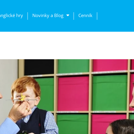
anglické hry
Novinky a Blog
Cenník