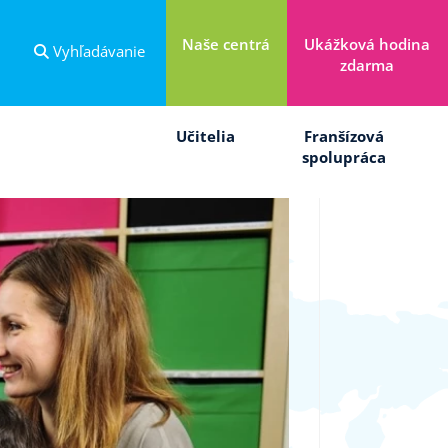
Naše centrá
Ukážková hodina
Vyhľadávanie
zdarma
Učitelia
Franšízová
spolupráca