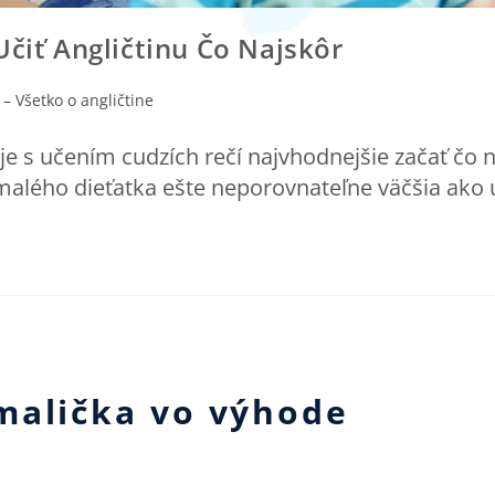
Učiť Angličtinu Čo Najskôr
 – Všetko o angličtine
e s učením cudzích rečí najvhodnejšie začať čo n
u malého dieťatka ešte neporovnateľne väčšia ako
malička vo výhode