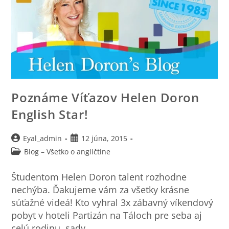
Poznáme Víťazov Helen Doron
English Star!
Eyal_admin
12 júna, 2015
Blog – Všetko o angličtine
Študentom Helen Doron talent rozhodne
nechýba. Ďakujeme vám za všetky krásne
súťažné videá! Kto vyhral 3x zábavný víkendový
pobyt v hoteli Partizán na Táloch pre seba aj
celú rodinu, sady…