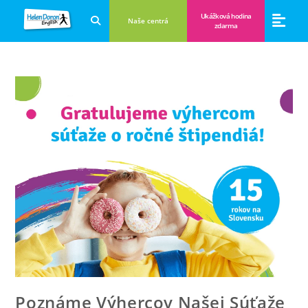
Ukážková hodina
Naše centrá
zdarma
Aplikácie a anglické hry
Novinky a B
Zákulisie vzdeláva
Poznáme Výhercov Našej Súťaže