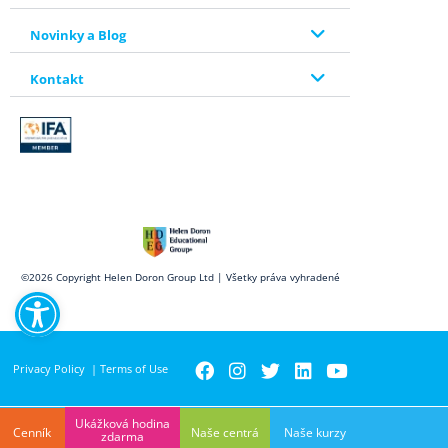
Novinky a Blog
Kontakt
Open toolbar
©2026 Copyright Helen Doron Group Ltd | Všetky práva vyhradené
Privacy Policy
|
Terms of Use
Ukážková hodina
Cenník
Naše centrá
Naše kurzy
zdarma