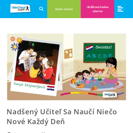
Ukážková hodina
Naše centrá
zdarma
Aplikácie a anglické hry
Novinky a B
Zákulisie vzdeláva
Nadšený Učiteľ Sa Naučí Niečo
Nové Každý Deň