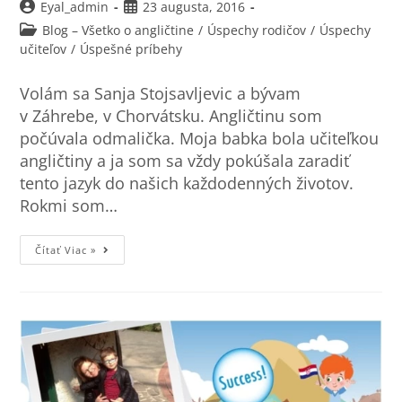
Eyal_admin
23 augusta, 2016
Blog – Všetko o angličtine
/
Úspechy rodičov
/
Úspechy
učiteľov
/
Úspešné príbehy
Volám sa Sanja Stojsavljevic a bývam
v Záhrebe, v Chorvátsku. Angličtinu som
počúvala odmalička. Moja babka bola učiteľkou
angličtiny a ja som sa vždy pokúšala zaradiť
tento jazyk do našich každodenných životov.
Rokmi som…
Čítať Viac »