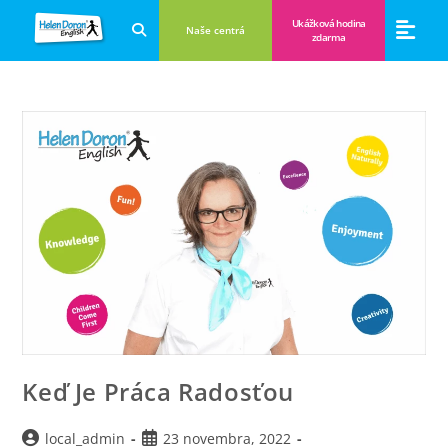
Ukážková hodina
Naše centrá
zdarma
Aplikácie a anglické hry
Novinky a B
Zákulisie vzdeláva
Keď Je Práca Radosťou
local_admin
23 novembra, 2022