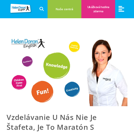
Ukážková hodina
Naše centrá
zdarma
Aplikácie a anglické hry
Novinky a B
Zákulisie vzdeláva
Vzdelávanie U Nás Nie Je
Štafeta, Je To Maratón S