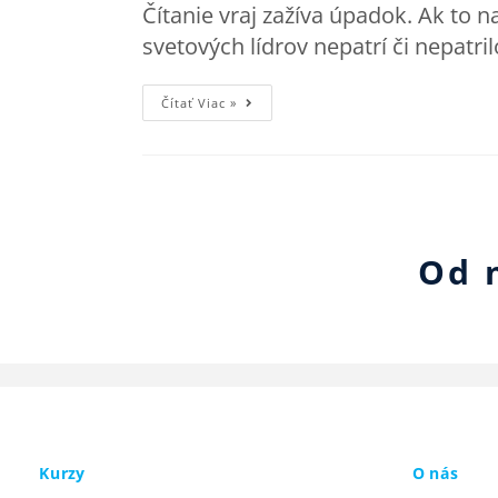
Čítanie vraj zažíva úpadok. Ak to n
svetových lídrov nepatrí či nepatr
Čítať Viac »
Od 
Kurzy
O nás