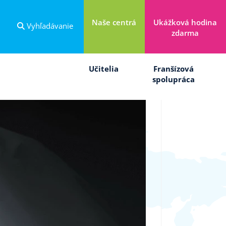
Naše centrá
Ukážková hodina
Vyhľadávanie
zdarma
Učitelia
Franšízová
spolupráca