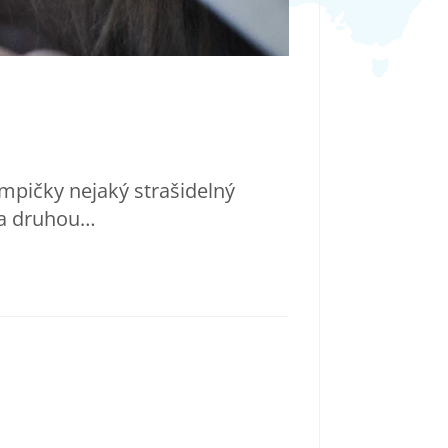
ampičky nejaký strašidelný
za druhou…