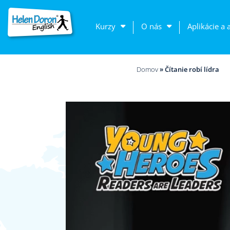
Kurzy
O nás
Aplikácie a 
Domov
»
Čítanie robí lídra