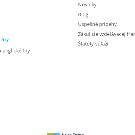
Novinky
Blog
Úspešné príbehy
Zákulisie vzdelávacej fra
a hry
Štatúty súťaží
a anglické hry