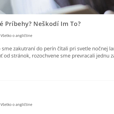
né Príbehy? Neškodí Im To?
 Všetko o angličtine
sme zakutraní do perín čítali pri svetle nočnej l
úť od stránok, rozochvene sme prevracali jednu 
 Všetko o angličtine