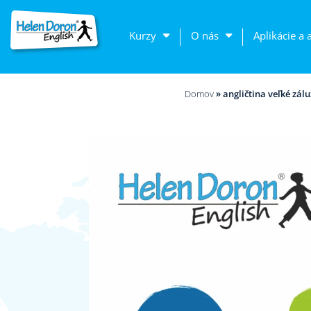
Kurzy
O nás
Aplikácie a 
Domov
»
angličtina veľké zálu