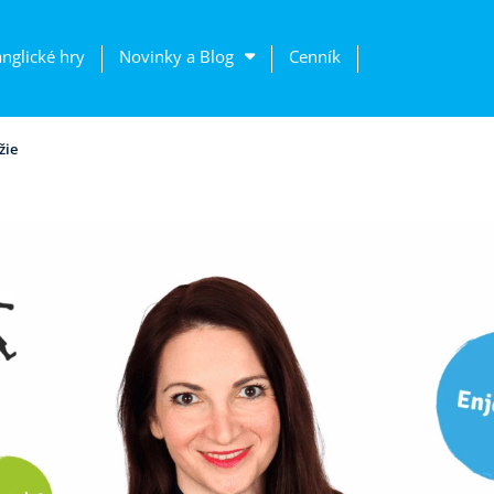
anglické hry
Novinky a Blog
Cenník
žie