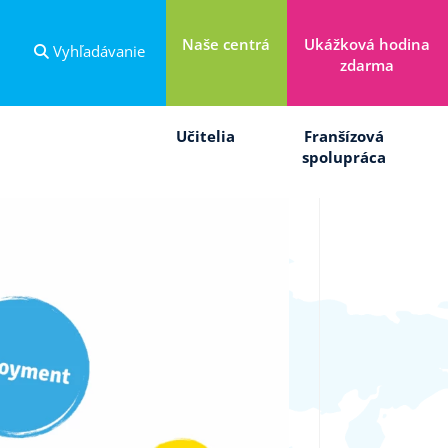
Naše centrá
Ukážková hodina
Vyhľadávanie
zdarma
Učitelia
Franšízová
spolupráca