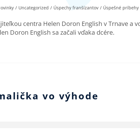
ovinky
/
Uncategorized
/
Úspechy franšízantov
/
Úspešné príbehy
teľkou centra Helen Doron English v Trnave a v
len Doron English sa začali vďaka dcére.
malička vo výhode