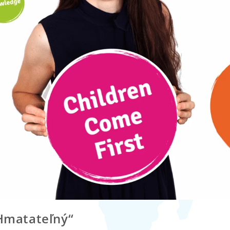
„hmatateľný“