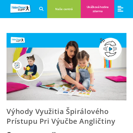
Ukážková hodina
Naše centrá
zdarma
Aplikácie a anglické hry
Novinky a B
Zákulisie vzdeláva
Výhody Využitia Špirálového
Prístupu Pri Výučbe Angličtiny