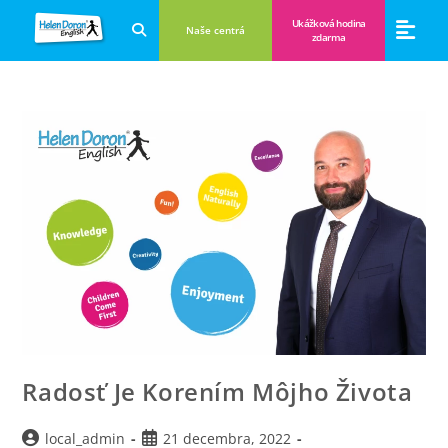
Ukážková hodina
Naše centrá
zdarma
Aplikácie a anglické hry
Novinky a B
Zákulisie vzdeláva
Radosť Je Korením Môjho Života
local_admin
21 decembra, 2022