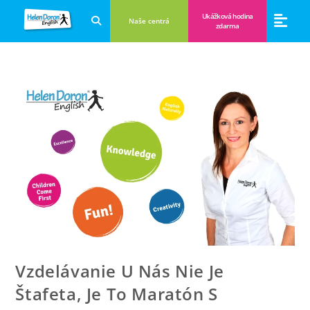
Ukážková hodina
Naše centrá
zdarma
Aplikácie a anglické hry
Novinky a B
Zákulisie vzdeláva
Vzdelávanie U Nás Nie Je
Štafeta, Je To Maratón S