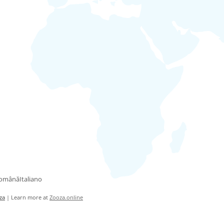
omână
Italiano
za
| Learn more at
Zooza.online