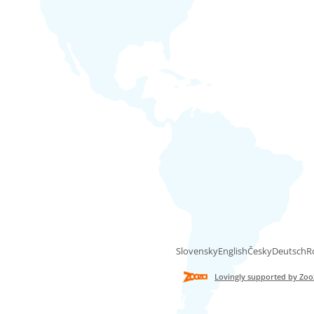
Slovensky
English
Česky
Deutsch
R
Lovingly supported by Zoo