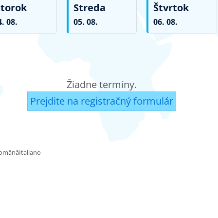
torok
Streda
Štvrtok
4. 08.
05. 08.
06. 08.
Žiadne termíny.
Prejdite na registračný formulár
omână
Italiano