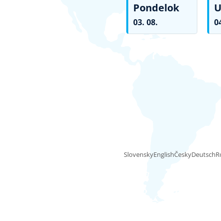
Pondelok
U
03. 08.
0
Slovensky
English
Česky
Deutsch
R