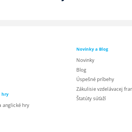
Novinky a Blog
Novinky
Blog
Úspešné príbehy
Zákulisie vzdelávacej fra
a hry
Štatúty súťaží
a anglické hry