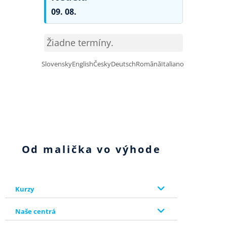
09. 08.
Žiadne termíny.
Slovensky
English
Česky
Deutsch
Română
Italiano
Od malička vo výhode
Kurzy
Naše centrá