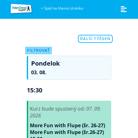
<
Späť na hlavnú stránku
ĎALŠÍ TÝŽDEŇ
FILTROVAŤ
Pondelok
03. 08.
15:30
Kurz bude spustený od:
07. 09.
2026
More Fun with Flupe (šr. 26-27)
More Fun with Flupe (šr.26-27)