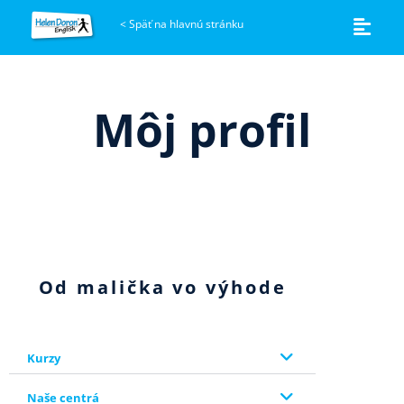
<
Späť na hlavnú stránku
Môj profil
Od malička vo výhode
Kurzy
Naše centrá