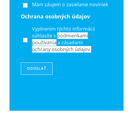
Mám záujem o zasielanie noviniek
Ochrana osobných údajov
*
Vyplnením týchto informácii
súhlasíte s
podmienkami
používania
a zásadami
ochrany osobných údajov.
ODOSLAŤ