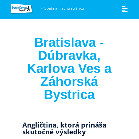
<
Späť na hlavnú stránku
Bratislava -
Dúbravka,
Karlova Ves a
Záhorská
Bystrica
Angličtina, ktorá prináša
skutočné výsledky