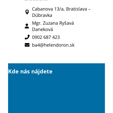
Cabanova 13/a, Bratislava –
Dúbravka
Mgr. Zuzana Ryšavá
Daneková
0902 687 423
ba4@helendoron.sk
Kde nás nájdete