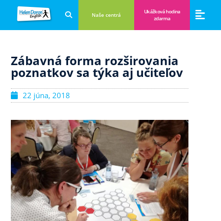
Ukážková hodina
Naše centrá
zdarma
Aplikácie a anglické hry
Novinky a B
Zákulisie vzdeláva
Zábavná forma rozširovania
poznatkov sa týka aj učiteľov
22 júna, 2018