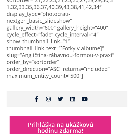
1,32,33,35,36,37,40,39,43,38,41,42,34″
display_type=“photocrati-
nextgen_basic_slideshow“
gallery_width=“600″ gallery_height=“400″
cycle_effect=“fade“ cycle_interval=“4″
show_thumbnail_link=“1″
thumbnail_link_text=“[Fotky v albume]“
slug=“Angličtina-zábavnou-formou-v-praxi“
order_by=“sortorder“
order_direction=“ASC“ returns=“included“
maximum_entity_count=“500″]
Prihláška na ukážkovú
hodinu zdarma!