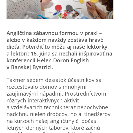
Angličtina zábavnou formou v praxi –
alebo v každom navždy zostáva hravé
dieťa. Potvrdiť to môžu aj naše lektorky
a lektori: 16. júna sa nechali inšpirovať na
konferencii Helen Doron English
v Banskej Bystrici.
Takmer sedem desiatok účastníkov sa
rozcestovalo domov s mnohými
zaujímavými nápadmi. Prostredníctvom
rôznych interaktívnych aktivít
a vzdelávacích techník teraz nepochybne
nadchnú nielen drobcov, no aj tínedžerov
na kurzoch našej angličtiny či počas
letných denných táborov, ktoré začnú