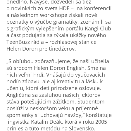
onedlho. Navyše, dozvedeli sa tiež
o novinkách zo sveta HDE – na konferencii
a následnom workshope získali nové
poznatky o výučbe gramatiky, zoznámili sa
s grafickým vylepšením portálu Kangi Club
a časť podujatia sa týkala ukážky nového
TeenBuzz rádia – rozhlasovej stanice
Helen Doron pre tínedžerov.
„S obľubou zdôrazňujeme, že naši učitelia
sú srdcom Helen Doron English. Sme na
nich veľmi hrdí. Vnášajú do vyučovacích
hodín zábavu, ale aj kreativitu a lásku k
učeniu, ktorá deti prirodzene oslovuje.
Angličtina sa zásluhou našich lektorov
stáva potešujúcim zážitkom. Študentom
poslúži v neskoršom veku a príjemné
spomienky si uchovajú navždy,“ konštatuje
lingvistka Katalin Deák, ktorá v roku 2005
priniesla túto metódu na Slovensko.