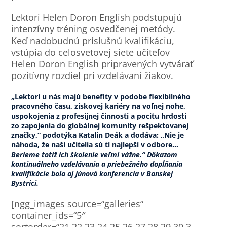
Lektori Helen Doron English podstupujú
intenzívny tréning osvedčenej metódy.
Keď nadobudnú príslušnú kvalifikáciu,
vstúpia do celosvetovej siete učiteľov
Helen Doron English pripravených vytvárať
pozitívny rozdiel pri vzdelávaní žiakov.
„Lektori u nás majú benefity v podobe flexibilného
pracovného času, ziskovej kariéry na voľnej nohe,
uspokojenia z profesijnej činnosti a pocitu hrdosti
zo zapojenia do globálnej komunity rešpektovanej
značky,“ podotýka Katalin Deák a dodáva: „Nie je
náhoda, že naši učitelia sú tí najlepší v odbore…
Berieme totiž ich školenie veľmi vážne.“ Dôkazom
kontinuálneho vzdelávania a priebežného dopĺňania
kvalifikácie bola aj júnová konferencia v Banskej
Bystrici.
[ngg_images source=“galleries“
container_ids=“5″
sortorder=“21,22,23,24,25,26,27,28,29,30,3