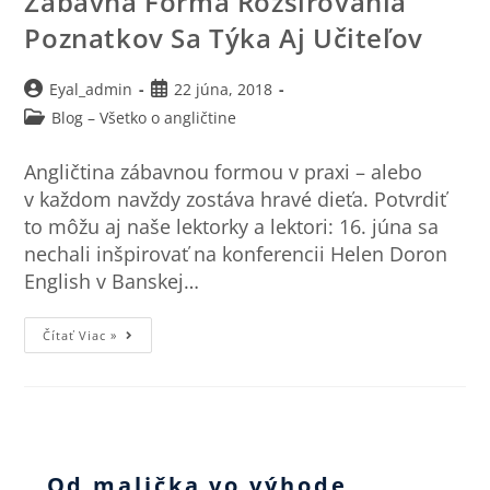
Zábavná Forma Rozširovania
Poznatkov Sa Týka Aj Učiteľov
Eyal_admin
22 júna, 2018
Blog – Všetko o angličtine
Angličtina zábavnou formou v praxi – alebo
v každom navždy zostáva hravé dieťa. Potvrdiť
to môžu aj naše lektorky a lektori: 16. júna sa
nechali inšpirovať na konferencii Helen Doron
English v Banskej…
Čítať Viac »
Od malička vo výhode