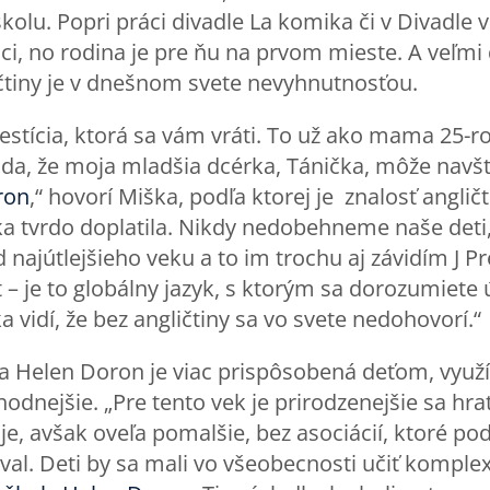
olu. Popri práci divadle La komika či v Divadle 
ci, no rodina je pre ňu na prvom mieste. A veľmi
čtiny je v dnešnom svete nevyhnutnosťou.
nvestícia, ktorá sa vám vráti. To už ako mama 25-
ada, že moja mladšia dcérka, Tánička, môže navš
ron
,“ hovorí Miška, podľa ktorej je znalosť angli
ka tvrdo doplatila. Nikdy nedobehneme naše det
d najútlejšieho veku a to im trochu aj závidím J P
et – je to globálny jazyk, s ktorým sa dorozumiete
a vidí, že bez angličtiny sa vo svete nedohovorí.“
da Helen Doron je viac prispôsobená deťom, využív
hodnejšie. „Pre tento vek je prirodzenejšie sa h
je, avšak oveľa pomalšie, bez asociácií, ktoré p
val. Deti by sa mali vo všeobecnosti učiť komple