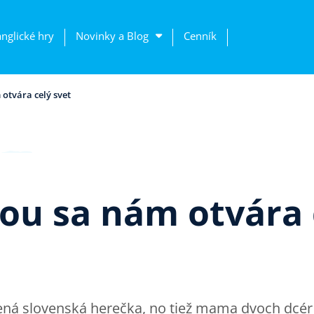
anglické hry
Novinky a Blog
Cenník
 otvára celý svet
nou sa nám otvára 
ná slovenská herečka, no tiež mama dvoch dcér –