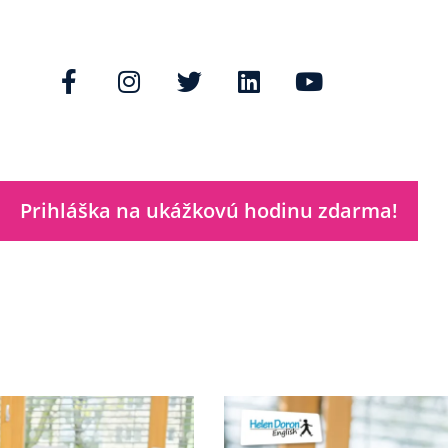
Prihláška na ukážkovú hodinu zdarma!