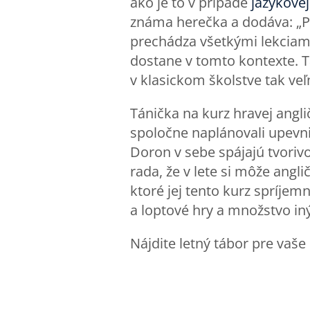
ako je to v prípade
jazykove
známa herečka a dodáva: „Pá
prechádza všetkými lekciami,
dostane v tomto kontexte. Ta
v klasickom školstve tak veľ
Tánička na kurz hravej angli
spoločne naplánovali upevniť
Doron v sebe spájajú tvorivo
rada, že v lete si môže ang
ktoré jej tento kurz spríjem
a loptové hry a množstvo iný
Nájdite letný tábor pre vaš