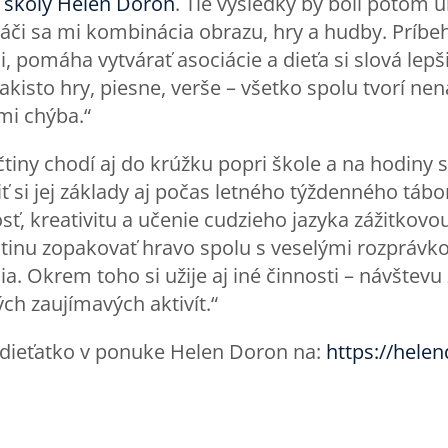
j školy Helen Doron
. Tie výsledky by boli potom u
či sa mi kombinácia obrazu, hry a hudby. Príbeh
 pomáha vytvárať asociácie a dieťa si slová lepši
kisto hry, piesne, verše – všetko spolu tvorí nen
mi chýba.“
čtiny chodí aj do krúžku popri škole a na hodiny s
 si jej základy aj počas letného týždenného tábo
sť, kreativitu a učenie cudzieho jazyka zážitkov
ličtinu zopakovať hravo spolu s veselými rozpráv
nia. Okrem toho si užije aj iné činnosti – návšte
ch zaujímavých aktivít.“
e dieťatko v ponuke Helen Doron na:
https://hele