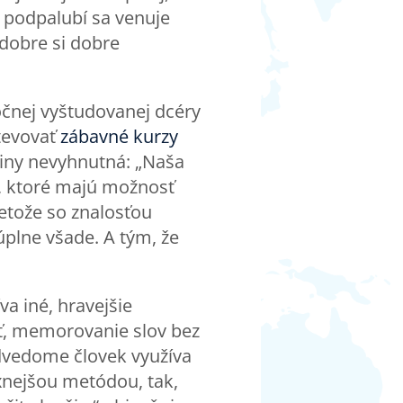
v podpalubí sa venuje
 dobre si dobre
ročnej vyštudovanej dcéry
tevovať
zábavné kurzy
čtiny nevyhnutná: „Naša
i, ktoré majú možnosť
retože so znalosťou
 úplne všade. A tým, že
a iné, hravejšie
rať, memorovanie slov bez
odvedome človek využíva
xnejšou metódou, tak,