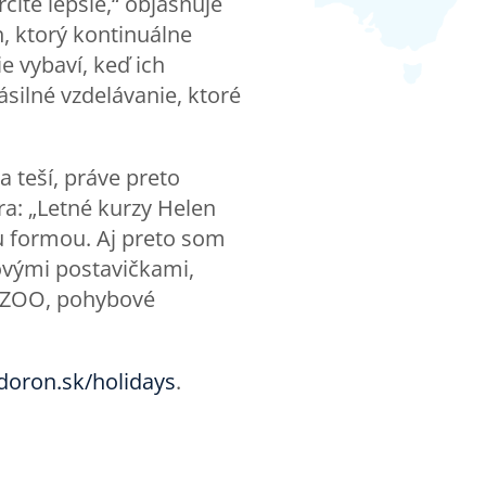
rčite lepšie,“ objasňuje
, ktorý kontinuálne
e vybaví, keď ich
ásilné vzdelávanie, ktoré
a teší, práve preto
ra: „Letné kurzy Helen
ou formou. Aj preto som
kovými postavičkami,
vu ZOO, pohybové
ndoron.sk/holidays
.