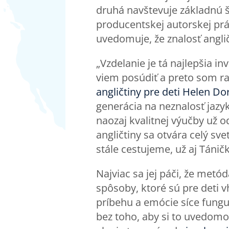
druhá navštevuje základnú šk
producentskej autorskej prá
uvedomuje, že znalosť angli
„Vzdelanie je tá najlepšia i
viem posúdiť a preto som r
angličtiny pre deti Helen Do
generácia na neznalosť jazy
naozaj kvalitnej výučby už o
angličtiny sa otvára celý sv
stále cestujeme, už aj Táničk
Najviac sa jej páči, že metó
spôsoby, ktoré sú pre deti v
príbehu a emócie síce fungu
bez toho, aby si to uvedomo