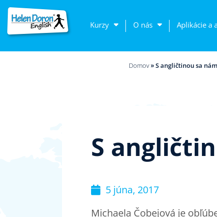
Kurzy
O nás
Aplikácie a 
Domov
»
S angličtinou sa nám
S angličti
5 júna, 2017
Michaela Čobejová je obľúbe