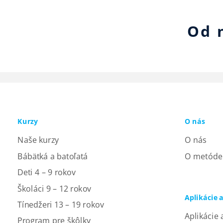
Od 
Kurzy
O nás
Naše kurzy
O nás
Bábätká a batoľatá
O metóde
Deti 4 – 9 rokov
Školáci 9 – 12 rokov
Aplikácie 
Tínedžeri 13 – 19 rokov
Aplikácie 
Program pre škôlky