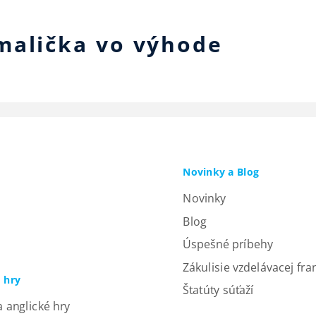
malička vo výhode
Novinky a Blog
Novinky
Blog
Úspešné príbehy
Zákulisie vzdelávacej fra
a hry
Štatúty súťaží
a anglické hry