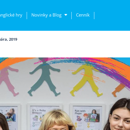
anglické hry
Novinky a Blog
Cenník
uára, 2019