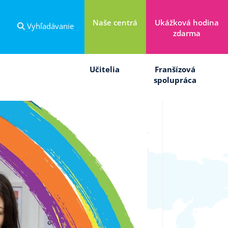
Naše centrá
Ukážková hodina
Vyhľadávanie
zdarma
Učitelia
Franšízová
spolupráca