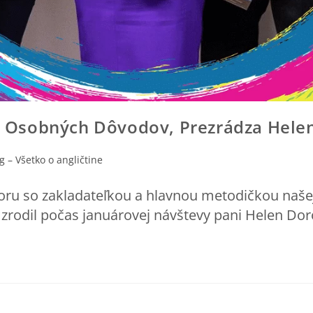
 Z Osobných Dôvodov, Prezrádza Hele
g – Všetko o angličtine
u so zakladateľkou a hlavnou metodičkou našej 
 sa zrodil počas januárovej návštevy pani Helen 