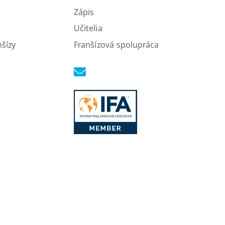
Zápis
Učitelia
nšízy
Franšízová spolupráca