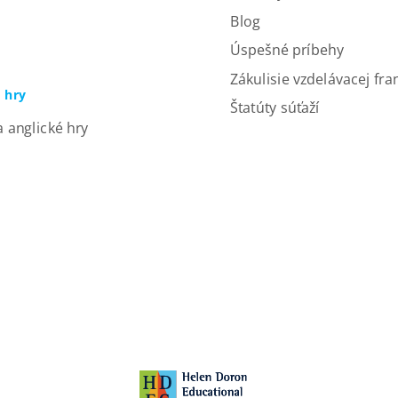
Blog
Úspešné príbehy
Zákulisie vzdelávacej fra
a hry
Štatúty súťaží
a anglické hry