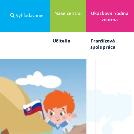
Naše centrá
Ukážková hodina
Vyhľadávanie
zdarma
Učitelia
Franšízová
spolupráca