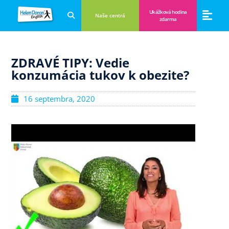
Ukážková hodina
Naše centrá
zdarma
Aplikácie a anglické hry
Novinky a B
Zákulisie vzdeláva
ZDRAVÉ TIPY: Vedie
konzumácia tukov k obezite?
16 septembra, 2020