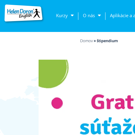
Kurzy
O nás
Aplikácie a 
Domov
»
štipendium