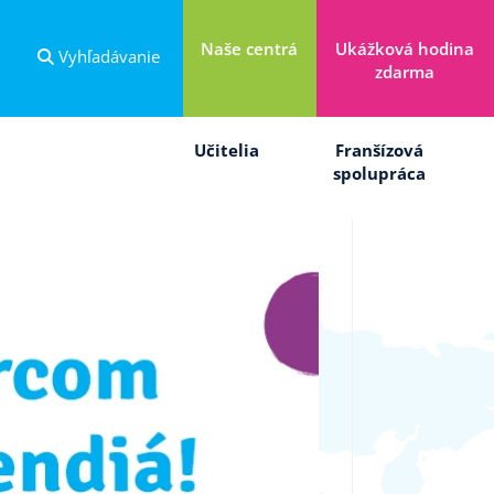
Naše centrá
Ukážková hodina
Vyhľadávanie
zdarma
Učitelia
Franšízová
spolupráca