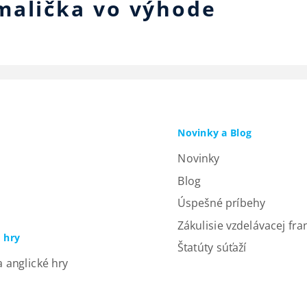
malička vo výhode
Novinky a Blog
Novinky
Blog
Úspešné príbehy
Zákulisie vzdelávacej fra
a hry
Štatúty súťaží
a anglické hry