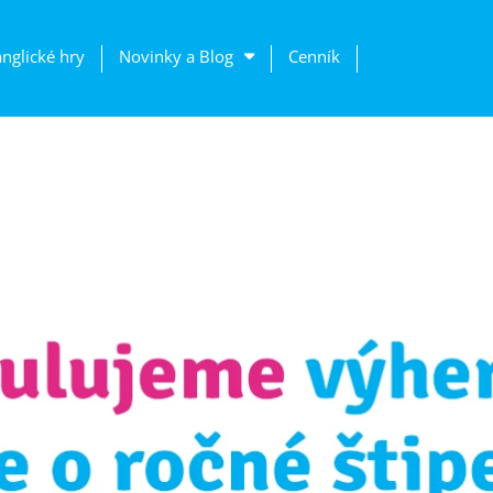
anglické hry
Novinky a Blog
Cenník