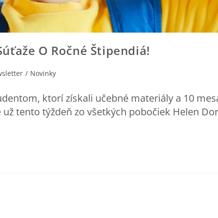
úťaže O Ročné Štipendiá!
sletter
/
Novinky
ntom, ktorí získali učebné materiály a 10 mes
ž tento týždeň zo všetkých pobočiek Helen Doro