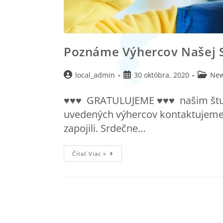
Poznáme Výhercov Našej S
local_admin
30 októbra, 2020
New
♥♥♥ GRATULUJEME ♥♥♥ našim štude
uvedených výhercov kontaktujeme u
zapojili. Srdečne…
Čítať Viac »