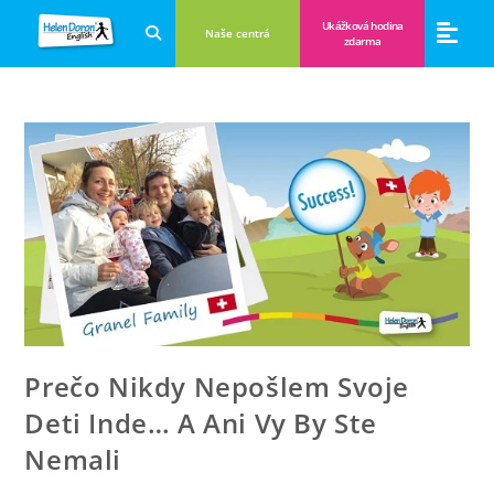
Ukážková hodina
Naše centrá
zdarma
Aplikácie a anglické hry
Novinky a B
Zákulisie vzdeláva
Prečo Nikdy Nepošlem Svoje
Deti Inde… A Ani Vy By Ste
Nemali